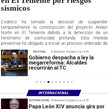
en El Teniente por riesgos
sísmicos
r
Codelco ha tomado la decisión de suspender
s
temporalmente la construcción del proyecto Andes
n
Norte en El Teniente debido a la detección de un
a
fenómeno de sismicidad profunda. Esta medida
e
preventiva ha obligado a iniciar un proceso ordenado de
suspensión con las empresas contratistas.
NACIONAL
El Miércoles Pasado A Las 9:35
Gobierno despacha a ley la
megarreforma: Alcaldes
recurrirán al TC
INTERNACIONAL
INTERNACIONAL
30/07/2026
Milei prohíbe ingreso de