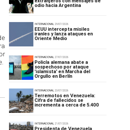
extranjeros con mensajes de
odio hacia Argentina
INTERNACIONAL
29/07/2026
EEUU intercepta misiles
iraníes y lanza ataques en
de
Oriente Medio
ra
or
INTERNACIONAL
27/07/2026
e.
Policía alemana abate a
sospechoso por ataque
'islamista' en Marcha del
Orgullo en Berlín
INTERNACIONAL
23/07/2026
Terremotos en Venezuela:
Cifra de fallecidos se
incrementa a cerca de 5.400
INTERNACIONAL
21/07/2026
Presidenta de Venezuela