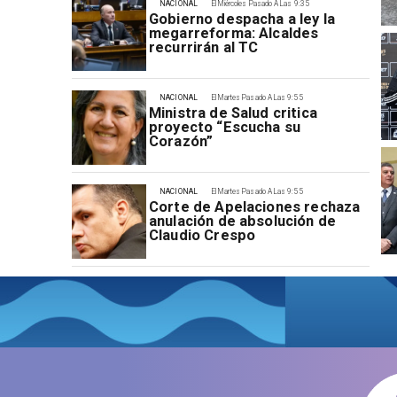
NACIONAL
El Miércoles Pasado A Las 9:35
Gobierno despacha a ley la
megarreforma: Alcaldes
recurrirán al TC
NACIONAL
El Martes Pasado A Las 9:55
Ministra de Salud critica
proyecto “Escucha su
Corazón”
NACIONAL
El Martes Pasado A Las 9:55
Corte de Apelaciones rechaza
anulación de absolución de
Claudio Crespo