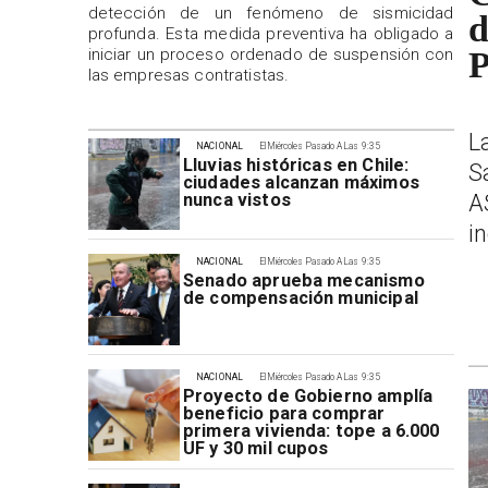
detección de un fenómeno de sismicidad
d
profunda. Esta medida preventiva ha obligado a
iniciar un proceso ordenado de suspensión con
P
las empresas contratistas.
L
NACIONAL
El Miércoles Pasado A Las 9:35
Lluvias históricas en Chile:
S
ciudades alcanzan máximos
A
nunca vistos
i
NACIONAL
El Miércoles Pasado A Las 9:35
Senado aprueba mecanismo
de compensación municipal
NACIONAL
El Miércoles Pasado A Las 9:35
Proyecto de Gobierno amplía
beneficio para comprar
primera vivienda: tope a 6.000
UF y 30 mil cupos