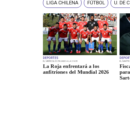
LIGA CHILENA
FÚTBOL
U. DE 
DEPORTES
DEPOR
EL MIÉRCOLES PASADO A LAS 9:35
EL MARTE
La Roja enfrentará a los
Fisc
anfitriones del Mundial 2026
para
Sart