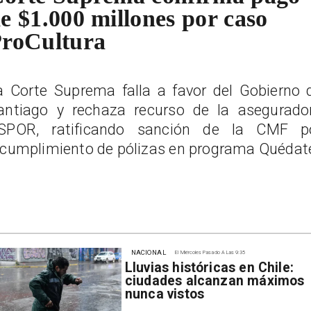
e $1.000 millones por caso
roCultura
a Corte Suprema falla a favor del Gobierno 
antiago y rechaza recurso de la asegurado
SPOR, ratificando sanción de la CMF p
ncumplimiento de pólizas en programa Quédat
NACIONAL
El Miércoles Pasado A Las 9:35
Lluvias históricas en Chile:
ciudades alcanzan máximos
nunca vistos