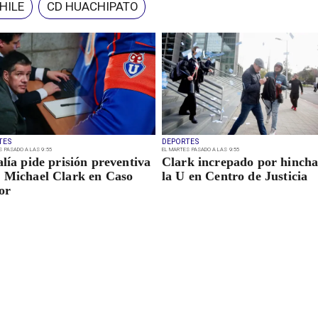
CHILE
CD HUACHIPATO
TES
DEPORTES
S PASADO A LAS 9:55
EL MARTES PASADO A LAS 9:55
alía pide prisión preventiva
Clark increpado por hincha
 Michael Clark en Caso
la U en Centro de Justicia
or