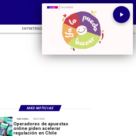
ENTRETENCIÓN
DEPORTES
CU
MÁS NOTICIAS
NACIONAL
29/07/2026
Operadores de apuestas
online piden acelerar
regulación en Chile