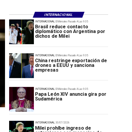
INTERNACIONAL
INTERNACIONAL
El Miércoles Pasado A Las 9:35
Brasil reduce contacto
diplomático con Argentina por
dichos de Milei
INTERNACIONAL
El Miércoles Pasado A Las 9:35
China restringe exportación de
drones a EEUU y sanciona
empresas
INTERNACIONAL
El Miércoles Pasado A Las 9:35
Papa León XIV anuncia gira por
Sudamérica
INTERNACIONAL
30/07/2026
Milei prohíbe ingreso de