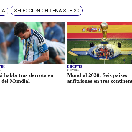
CA
SELECCIÓN CHILENA SUB 20
TES
DEPORTES
6
21/07/2026
i habla tras derrota en
Mundial 2030: Seis países
l del Mundial
anfitriones en tres continen