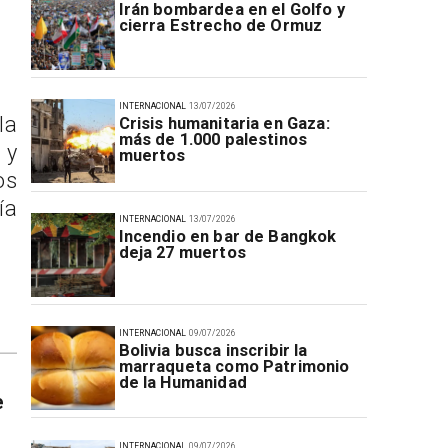
Irán bombardea en el Golfo y
cierra Estrecho de Ormuz
INTERNACIONAL
13/07/2026
la
Crisis humanitaria en Gaza:
más de 1.000 palestinos
 y
muertos
os
ía
INTERNACIONAL
13/07/2026
Incendio en bar de Bangkok
deja 27 muertos
INTERNACIONAL
09/07/2026
Bolivia busca inscribir la
marraqueta como Patrimonio
de la Humanidad
e
INTERNACIONAL
09/07/2026