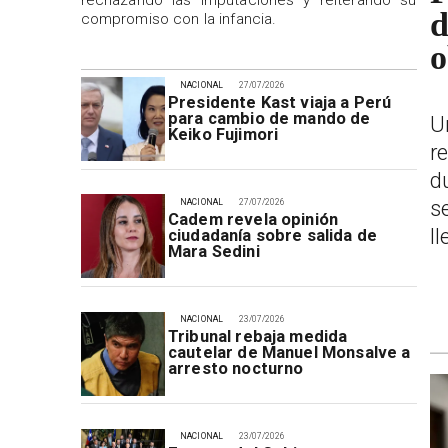
rechazando las imputaciones y reiterando su
d
compromiso con la infancia.
o
NACIONAL
27/07/2026
Presidente Kast viaja a Perú
para cambio de mando de
U
Keiko Fujimori
r
d
s
NACIONAL
27/07/2026
Cadem revela opinión
l
ciudadanía sobre salida de
Mara Sedini
NACIONAL
23/07/2026
Tribunal rebaja medida
cautelar de Manuel Monsalve a
arresto nocturno
NACIONAL
23/07/2026