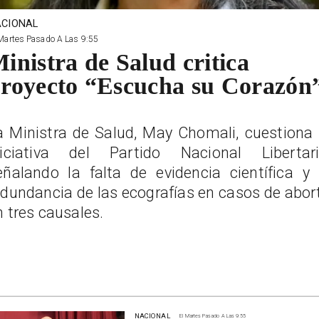
CIONAL
Martes Pasado A Las 9:55
inistra de Salud critica
royecto “Escucha su Corazón
a Ministra de Salud, May Chomali, cuestiona 
niciativa del Partido Nacional Libertari
eñalando la falta de evidencia científica y 
edundancia de las ecografías en casos de abor
n tres causales.
NACIONAL
El Martes Pasado A Las 9:55