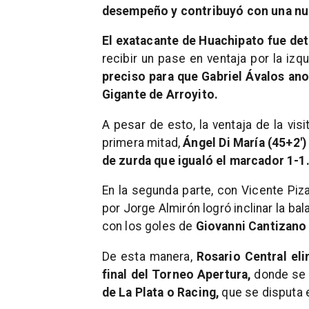
desempeño y contribuyó con una nuev
El exatacante de Huachipato fue det
recibir un pase en ventaja por la izq
preciso para que Gabriel Ávalos anot
Gigante de Arroyito.
A pesar de esto, la ventaja de la vis
primera mitad,
Ángel Di María (45+2′)
de zurda que igualó el marcador 1-1
En la segunda parte, con Vicente Piza
por Jorge Almirón logró inclinar la ba
con los goles de
Giovanni Cantizano (
De esta manera,
Rosario Central el
final del Torneo Apertura,
donde se e
de La Plata o Racing,
que se disputa e