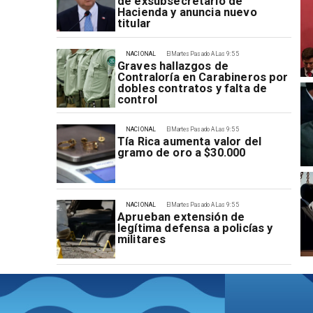
de exsubsecretario de
Hacienda y anuncia nuevo
titular
NACIONAL
El Martes Pasado A Las 9:55
Graves hallazgos de
Contraloría en Carabineros por
dobles contratos y falta de
control
NACIONAL
El Martes Pasado A Las 9:55
Tía Rica aumenta valor del
gramo de oro a $30.000
NACIONAL
El Martes Pasado A Las 9:55
Aprueban extensión de
legítima defensa a policías y
militares