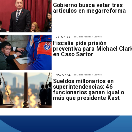
Gobierno busca vetar tres
artículos en megarreforma
DEPORTES
El Martes Pasado A Las 9:55
Fiscalía pide prisión
preventiva para Michael Clar
en Caso Sartor
NACIONAL
El Martes Pasado A Las 9:55
Sueldos millonarios en
superintendencias: 46
funcionarios ganan igual o
más que presidente Kast