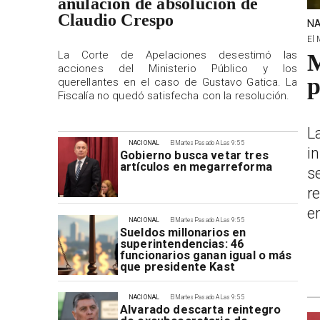
anulación de absolución de
Claudio Crespo
NA
El 
La Corte de Apelaciones desestimó las
M
acciones del Ministerio Público y los
p
querellantes en el caso de Gustavo Gatica. La
Fiscalía no quedó satisfecha con la resolución.
L
NACIONAL
El Martes Pasado A Las 9:55
i
Gobierno busca vetar tres
artículos en megarreforma
s
r
e
NACIONAL
El Martes Pasado A Las 9:55
Sueldos millonarios en
superintendencias: 46
funcionarios ganan igual o más
que presidente Kast
NACIONAL
El Martes Pasado A Las 9:55
Alvarado descarta reintegro