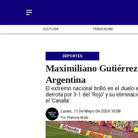
OMÍA
CULTURA
TENDENCIAS
DEPORTES
Maximiliano Gutiérrez 
Argentina
El extremo nacional brilló en el duelo 
derrota por 3-1 del 'Rojo' y su eliminac
el 'Canalla'.
Lunes, 11 De Mayo De 2026 10:08
Por
Prensa Web