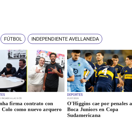
FÚTBOL
INDEPENDIENTE AVELLANEDA
TES
DEPORTES
S PASADO A LAS 9:55
31/07/2026
nha firma contrato con
O'Higgins cae por penales 
 Colo como nuevo arquero
Boca Juniors en Copa
Sudamericana