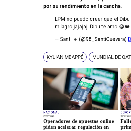
por su rendimiento en la cancha.
LPM no puedo creer que el Dibu 
milagro jajajaj. Dibu te amo 😂❤️
— Santi 🔸 (@98_SantiGuevara)
D
KYLIAN MBAPPÉ
MUNDIAL DE QAT
NACIONAL
DEPOR
29/07/2026
28/07/202
Operadores de apuestas online
Fall
piden acelerar regulación en
prim