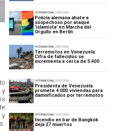
INTERNACIONAL
27/07/2026
Policía alemana abate a
sospechoso por ataque
'islamista' en Marcha del
Orgullo en Berlín
INTERNACIONAL
23/07/2026
Terremotos en Venezuela:
Cifra de fallecidos se
incrementa a cerca de 5.400
do
INTERNACIONAL
21/07/2026
Presidenta de Venezuela
 y
promete 4.000 viviendas para
damnificados por terremotos
is
de
 y
INTERNACIONAL
13/07/2026
Incendio en bar de Bangkok
s.
deja 27 muertos