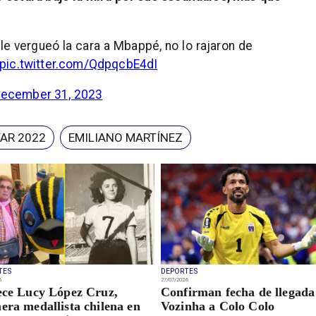
le vergueó la cara a Mbappé, no lo rajaron de
pic.twitter.com/QdpqcbE4dI
ecember 31, 2023
AR 2022
EMILIANO MARTÍNEZ
TES
DEPORTES
6
27/07/2026
ece Lucy López Cruz,
Confirman fecha de llegada
era medallista chilena en
Vozinha a Colo Colo