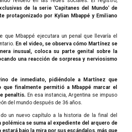
ando revuelo en las redes sociales. El registro,
clusivas de la serie 'Capitanes del Mundo' de
nte protagonizado por Kylian Mbappé y Emiliano
de que Mbappé ejecutara un penal que llevaría el
ntario.
En el video, se observa cómo Martínez se
nera inusual, coloca su parte genital sobre la
vocando una reacción de sorpresa y nerviosismo
ino de inmediato, pidiéndole a Martínez que
 lo que finalmente permitió a Mbappé marcar el
de penaltis.
En esa instancia, Argentina se impuso
eón del mundo después de 36 años.
o un nuevo capítulo a la historia de la final del
a polémica se suma al expediente del arquero de
 estará bajo la mira por sus escándalos, más que