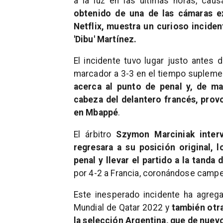
a la luz en las últimas horas, caus
obtenido de una de las cámaras ex
Netflix, muestra un curioso incide
'Dibu' Martínez.
El incidente tuvo lugar justo antes 
marcador a 3-3 en el tiempo supleme
acerca al punto de penal y, de ma
cabeza del delantero francés, pro
en Mbappé
.
El árbitro
Szymon Marciniak interv
regresara a su posición original,
penal y llevar el partido a la tanda 
por 4-2 a Francia, coronándose camp
Este inesperado incidente ha agregad
Mundial de Qatar 2022 y
también otr
la selección Argentina, que de nuevo