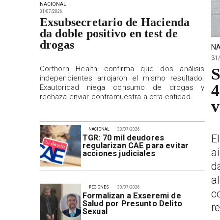
NACIONAL
31/07/2026
Exsubsecretario de Hacienda
da doble positivo en test de
drogas
NA
31
Corthorn Health confirma que dos análisis
S
independientes arrojaron el mismo resultado.
4
Exautoridad niega consumo de drogas y
rechaza enviar contramuestra a otra entidad.
v
NACIONAL
30/07/2026
E
TGR: 70 mil deudores
regularizan CAE para evitar
a
acciones judiciales
d
a
REGIONES
30/07/2026
c
Formalizan a Exseremi de
Salud por Presunto Delito
r
Sexual