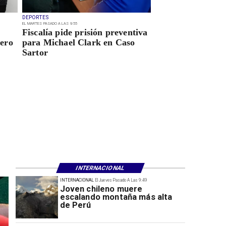
DEPORTES
EL MARTES PASADO A LAS 9:55
Fiscalía pide prisión preventiva
ero
para Michael Clark en Caso
Sartor
INTERNACIONAL
INTERNACIONAL
El Jueves Pasado A Las 9:49
Joven chileno muere
escalando montaña más alta
de Perú