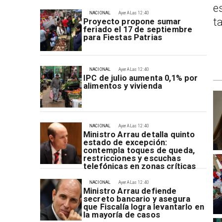
e
NACIONAL
Ayer A Las 12:40
t
Proyecto propone sumar
feriado el 17 de septiembre
para Fiestas Patrias
NACIONAL
Ayer A Las 12:40
IPC de julio aumenta 0,1% por
alimentos y vivienda
NACIONAL
Ayer A Las 12:40
Ministro Arrau detalla quinto
estado de excepción:
contempla toques de queda,
restricciones y escuchas
telefónicas en zonas críticas
NACIONAL
Ayer A Las 12:40
Ministro Arrau defiende
secreto bancario y asegura
que Fiscalía logra levantarlo en
la mayoría de casos