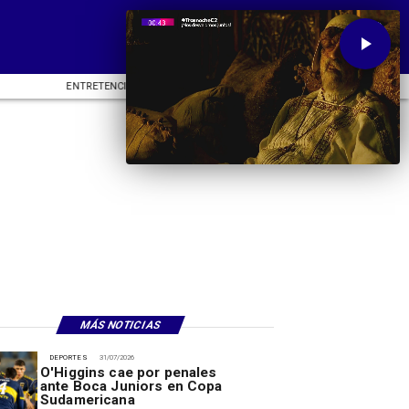
ENTRETENCIÓN
DEPORTES
CU
MÁS NOTICIAS
DEPORTES
31/07/2026
O'Higgins cae por penales
ante Boca Juniors en Copa
Sudamericana