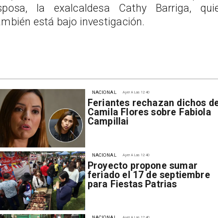
sposa, la exalcaldesa Cathy Barriga, qui
ambién está bajo investigación.
NACIONAL
Ayer A Las 12:40
Feriantes rechazan dichos d
Camila Flores sobre Fabiola
Campillai
NACIONAL
Ayer A Las 12:40
Proyecto propone sumar
feriado el 17 de septiembre
para Fiestas Patrias
NACIONAL
Ayer A Las 12:40