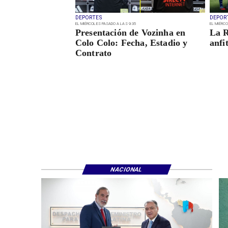
DEPORTES
DEPOR
EL MIÉRCOLES PASADO A LAS 9:35
EL MIÉRCO
Presentación de Vozinha en
La R
Colo Colo: Fecha, Estadio y
anfi
Contrato
NACIONAL