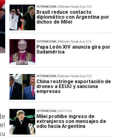
INTERNACIONAL
El Miércoles Pasado A Las 9:35
Brasil reduce contacto
diplomático con Argentina por
dichos de Milei
INTERNACIONAL
El Miércoles Pasado A Las 9:35
Papa León XIV anuncia gira por
Sudamérica
INTERNACIONAL
El Miércoles Pasado A Las 9:35
China restringe exportación de
drones a EEUU y sanciona
empresas
INTERNACIONAL
30/07/2026
de
Milei prohíbe ingreso de
extranjeros con mensajes de
el
odio hacia Argentina
su