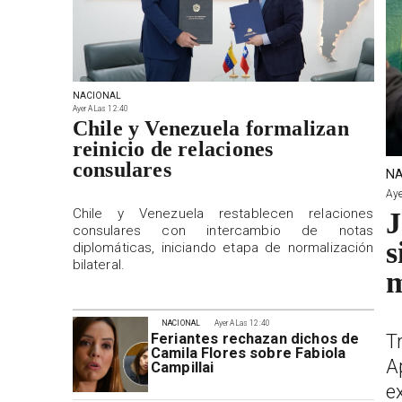
NACIONAL
Ayer A Las 12:40
Chile y Venezuela formalizan
reinicio de relaciones
consulares
NA
Aye
Chile y Venezuela restablecen relaciones
J
consulares con intercambio de notas
s
diplomáticas, iniciando etapa de normalización
bilateral.
m
NACIONAL
Ayer A Las 12:40
T
Feriantes rechazan dichos de
Camila Flores sobre Fabiola
A
Campillai
e