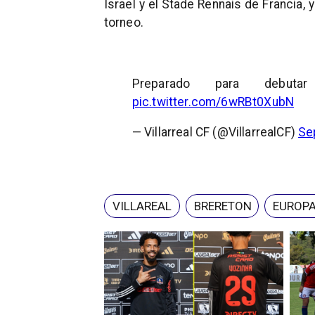
Israel y el Stade Rennais de Francia, 
torneo.
Preparado para deb
pic.twitter.com/6wRBt0XubN
— Villarreal CF (@VillarrealCF)
Se
VILLAREAL
BRERETON
EUROPA