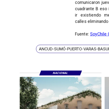
comunicaron jueve
cuadrante B eso 
ir existiendo m
calles eliminand
Fuente:
SoyChile 
ANCUD-SUMÓ-PUERTO-VARAS-BASU
NACIONAL