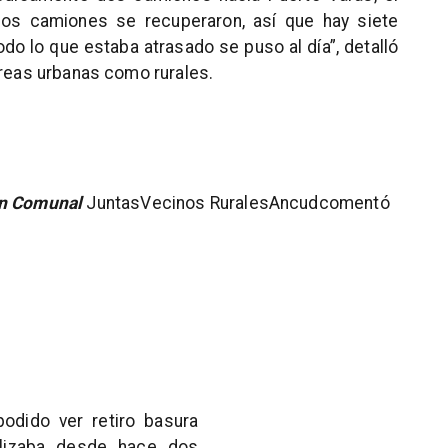
dos camiones se recuperaron, así que hay siete
do lo que estaba atrasado se puso al día”, detalló
áreas urbanas como rurales.
ón Comunal
Juntas
Vecinos Rurales
Ancud
comentó
podido ver retiro basura
alizaba desde hace dos