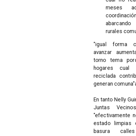
meses ad
coordinac
abarcando
rurales comu
"igual forma c
avanzar aumenta
torno tema por
hogares cual 
reciclada contri
generan comuna"
En tanto Nelly Gu
Juntas Vecino
"efectivamente 
estado limpias 
basura calle