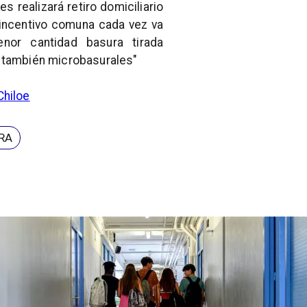
s realizará retiro domiciliario
incentivo comuna cada vez va
enor cantidad basura tirada
o también microbasurales"
Chiloe
RA