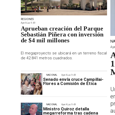
REGIONES
Ayer A Las 9:49
Aprueban creación del Parque
Sebastián Piñera con inversión
de $4 mil millones
NA
Aye
A
El megaproyecto se ubicará en un terreno fiscal
de 42.841 metros cuadrados.
1
M
NACIONAL
Ayer A Las 9:49
Senado envía cruce Campillai-
Flores a Comisión de Ética
U
e
p
NACIONAL
Ayer A Las 9:49
Ministro Quiroz detalla
a
megarreforma tras cadena