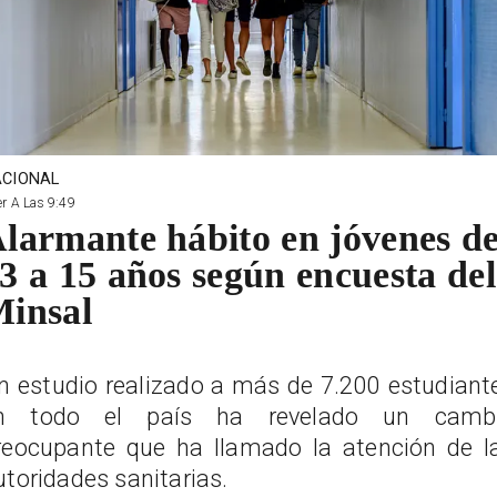
CIONAL
r A Las 9:49
larmante hábito en jóvenes d
3 a 15 años según encuesta del
insal
n estudio realizado a más de 7.200 estudiant
n todo el país ha revelado un camb
reocupante que ha llamado la atención de l
utoridades sanitarias.