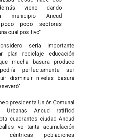
emás viene dando
ión municipio Ancud
 poco poco sectores
na cual positivo"
onsidero sería importante
r plan reciclaje educación
que mucha basura produce
podría perfectamente ser
buir disminuir niveles basura
aseveró"
ineo presidenta Unión Comunal
s Urbanas Ancud ratificó
nota cuadrantes ciudad Ancud
calles ve tanta acumulación
s céntricas poblaciones