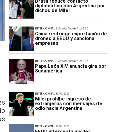
Brasil reduce contacto
diplomático con Argentina por
dichos de Milei
INTERNACIONAL
El Miércoles Pasado A Las 9:35
China restringe exportación de
drones a EEUU y sanciona
empresas
e
INTERNACIONAL
El Miércoles Pasado A Las 9:35
Papa León XIV anuncia gira por
Sudamérica
INTERNACIONAL
30/07/2026
Milei prohíbe ingreso de
es
extranjeros con mensajes de
odio hacia Argentina
io
as
INTERNACIONAL
29/07/2026
EEUU intercepta misiles