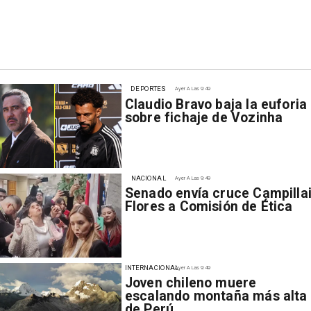
DEPORTES
Ayer A Las 9:49
Claudio Bravo baja la euforia
sobre fichaje de Vozinha
NACIONAL
Ayer A Las 9:49
Senado envía cruce Campillai
Flores a Comisión de Ética
INTERNACIONAL
Ayer A Las 9:49
Joven chileno muere
escalando montaña más alta
de Perú