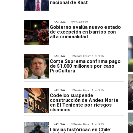
nacional de Kast
NACIONAL
Ayer A Las 9:49
Gobierno evalúa nuevo estado
de excepción en barrios con
alta criminalidad
NACIONAL
El Miércoles Pasado A Las 9:35
Corte Suprema confirma pago
de $1.000 millones por caso
ProCultura
NACIONAL
El Miércoles Pasado A Las 9:35
Codelco suspende
construcción de Andes Norte
en El Teniente por riesgos
sísmicos
NACIONAL
El Miércoles Pasado A Las 9:35
Lluvias históricas en Chile: