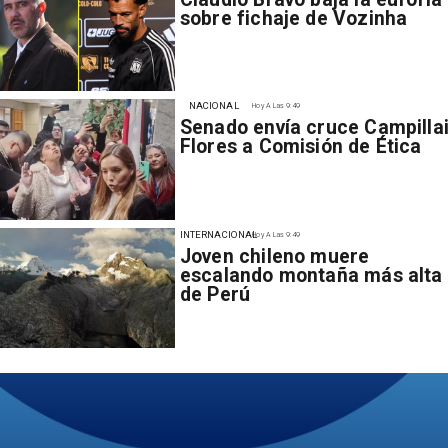
sobre fichaje de Vozinha
NACIONAL
Hoy A Las 9:49
Senado envía cruce Campillai
Flores a Comisión de Ética
INTERNACIONAL
Hoy A Las 9:49
Joven chileno muere
escalando montaña más alta
de Perú