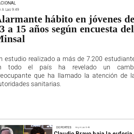
CIONAL
 A Las 9:49
larmante hábito en jóvenes d
3 a 15 años según encuesta del
insal
n estudio realizado a más de 7.200 estudiant
n todo el país ha revelado un camb
reocupante que ha llamado la atención de l
utoridades sanitarias.
DEPORTES
Hoy A Las 9:49
Claudio Bravo baja la euforia