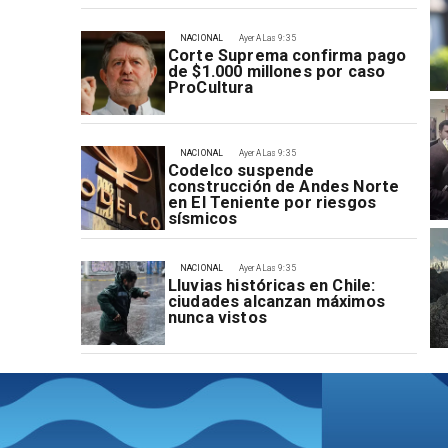
NACIONAL
Ayer A Las 9:35
Corte Suprema confirma pago
de $1.000 millones por caso
ProCultura
NACIONAL
Ayer A Las 9:35
Codelco suspende
construcción de Andes Norte
en El Teniente por riesgos
sísmicos
NACIONAL
Ayer A Las 9:35
Lluvias históricas en Chile:
ciudades alcanzan máximos
nunca vistos