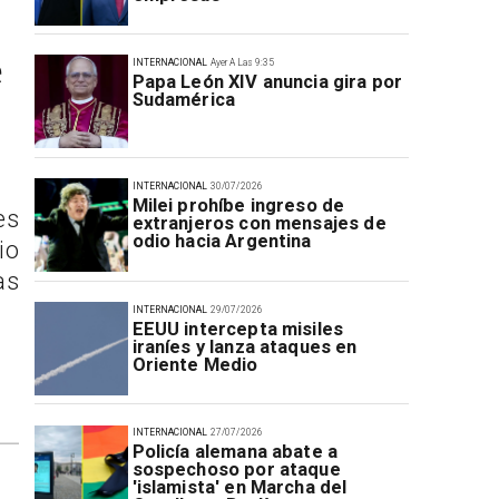
e
INTERNACIONAL
Ayer A Las 9:35
Papa León XIV anuncia gira por
Sudamérica
INTERNACIONAL
30/07/2026
Milei prohíbe ingreso de
es
extranjeros con mensajes de
odio hacia Argentina
io
as
INTERNACIONAL
29/07/2026
EEUU intercepta misiles
iraníes y lanza ataques en
Oriente Medio
INTERNACIONAL
27/07/2026
Policía alemana abate a
sospechoso por ataque
'islamista' en Marcha del