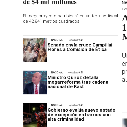
de $4 mil millones
NA
Hoy
A
El megaproyecto se ubicará en un terreno fiscal
de 42.841 metros cuadrados.
1
M
NACIONAL
Hoy A Las 9:49
Senado envía cruce Campillai-
Flores a Comisión de Ética
U
e
p
NACIONAL
Hoy A Las 9:49
Ministro Quiroz detalla
a
megarreforma tras cadena
nacional de Kast
NACIONAL
Hoy A Las 9:49
Gobierno evalúa nuevo estado
de excepción en barrios con
alta criminalidad