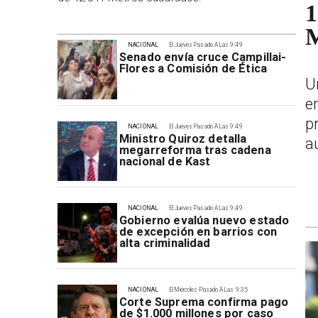
1
M
NACIONAL
El Jueves Pasado A Las 9:49
Senado envía cruce Campillai-
Flores a Comisión de Ética
U
e
p
NACIONAL
El Jueves Pasado A Las 9:49
Ministro Quiroz detalla
a
megarreforma tras cadena
nacional de Kast
NACIONAL
El Jueves Pasado A Las 9:49
Gobierno evalúa nuevo estado
de excepción en barrios con
alta criminalidad
NACIONAL
El Miércoles Pasado A Las 9:35
Corte Suprema confirma pago
de $1.000 millones por caso