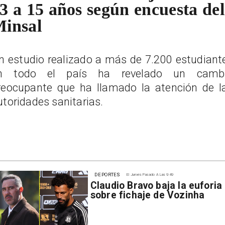
3 a 15 años según encuesta del
insal
n estudio realizado a más de 7.200 estudiant
n todo el país ha revelado un camb
reocupante que ha llamado la atención de l
utoridades sanitarias.
DEPORTES
El Jueves Pasado A Las 9:49
Claudio Bravo baja la euforia
sobre fichaje de Vozinha