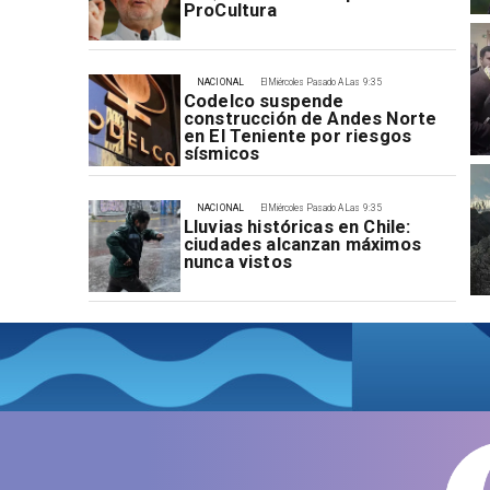
ProCultura
NACIONAL
El Miércoles Pasado A Las 9:35
Codelco suspende
construcción de Andes Norte
en El Teniente por riesgos
sísmicos
NACIONAL
El Miércoles Pasado A Las 9:35
Lluvias históricas en Chile:
ciudades alcanzan máximos
nunca vistos