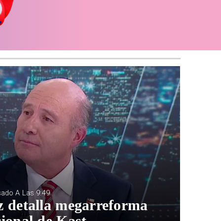
sado A Las 9:49
z detalla megarreforma
ional de Kast