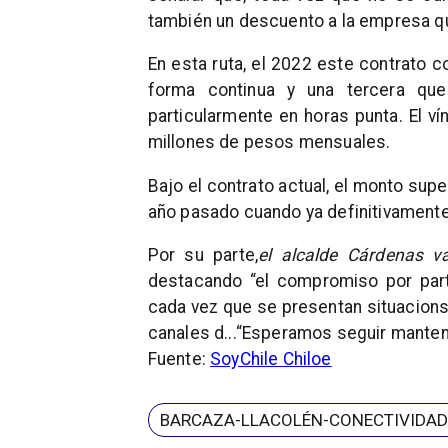
también un descuento a la empresa qu
En esta ruta, el 2022 este contrato
forma continua y una tercera que
particularmente en horas punta. El v
millones de pesos mensuales.
Bajo el contrato actual, el monto sup
año pasado cuando ya definitivamente
Por su parte,
el alcalde Cárdenas v
destacando “el compromiso por part
cada vez qu
e s
e presentan situacion
s
canales d
...“Esperamos seguir manten
Fuente:
SoyChile Chiloe
BARCAZA-LLACOLÉN-CONECTIVIDAD