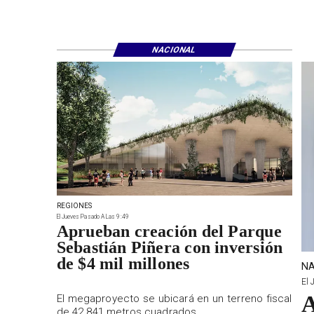
NACIONAL
REGIONES
El Jueves Pasado A Las 9:49
Aprueban creación del Parque
Sebastián Piñera con inversión
de $4 mil millones
NA
El 
A
El megaproyecto se ubicará en un terreno fiscal
de 42.841 metros cuadrados.