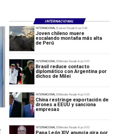
INTERNACIONAL
INTERNACIONAL
El Jueves Pasado A Las 9:49
Joven chileno muere
escalando montaña más alta
de Perú
INTERNACIONAL
El Miércoles Pasado A Las 9:35
Brasil reduce contacto
diplomático con Argentina por
dichos de Milei
INTERNACIONAL
El Miércoles Pasado A Las 9:35
China restringe exportación de
drones a EEUU y sanciona
empresas
e
INTERNACIONAL
El Miércoles Pasado A Las 9:35
Papa León XIV anuncia gira por