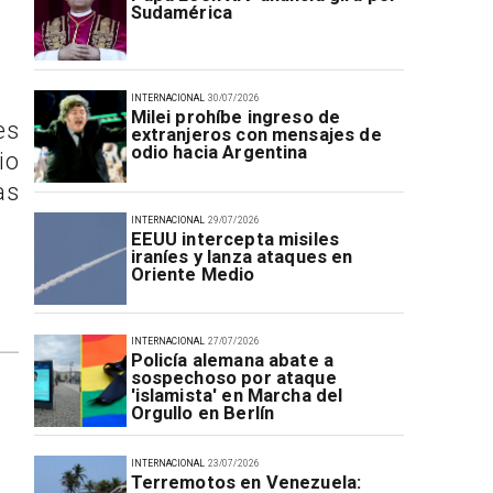
Sudamérica
INTERNACIONAL
30/07/2026
Milei prohíbe ingreso de
es
extranjeros con mensajes de
odio hacia Argentina
io
as
INTERNACIONAL
29/07/2026
EEUU intercepta misiles
iraníes y lanza ataques en
Oriente Medio
INTERNACIONAL
27/07/2026
Policía alemana abate a
sospechoso por ataque
'islamista' en Marcha del
Orgullo en Berlín
INTERNACIONAL
23/07/2026
Terremotos en Venezuela: