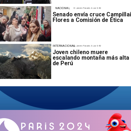
NACIONAL
El Jueves Pasado A Las 9:49
Senado envía cruce Campillai
Flores a Comisión de Ética
INTERNACIONAL
El Jueves Pasado A Las 9:49
Joven chileno muere
escalando montaña más alta
de Perú