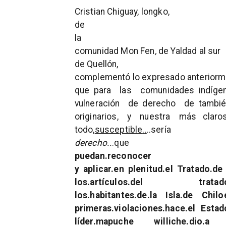
Cristian Chiguay, longko
,
de
la
comunidad Mon Fen
,
de Yaldad al sur
de Quellón,
complementó lo expresado anteriorm
que para
las
comunidades indígen
vulneración de derecho de también
originarios, y nuestra más clar
todo,
susceptible
.
.
..sería
derecho
.
.
.que
puedan
.reconocer
y aplicar
.en plenitud.el Tratado.de
los.artículos.del tratado.qued
los.habitantes.de.la Isla.de Chilo
primeras.violaciones.hace.el Estad
líder.mapuche williche.dio.a c