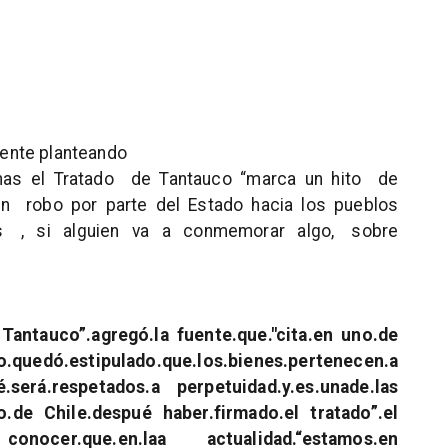
ente planteando
as el Tratado de Tantauco “marca un hito de
 robo por parte del Estado hacia los pueblos
os , si alguien va a conmemorar algo, sobre
 Tantauco”.agregó.la fuente.que.
cita.en uno.de
ó.estipulado.que.los.bienes.pertenecen.a
é.será.respetados.a perpetuidad.y.es.unade.las
o.de Chile.despué haber.firmado.el tratado”.el
onocer.que.en.laa actualidad.“estamos.en