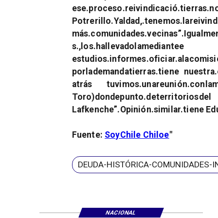
ese.proceso.reivindicació.tierras.
Potrerillo.Yaldad,.tenemos.lareivin
más.comunidades.vecinas”.Igualme
s.,los.hallevadolamediantee
estudios.informes.oficiar.alacomis
porlademandatierras.tiene nuestr
atrás tuvimos.unareunión.conlam
Toro)dondepunto.deterr
Lafkenche”.Opinión.similar.tiene E
Fuente:
SoyChile Chiloe
DEUDA-HISTÓRICA-COMUNIDADES-I
NACIONAL