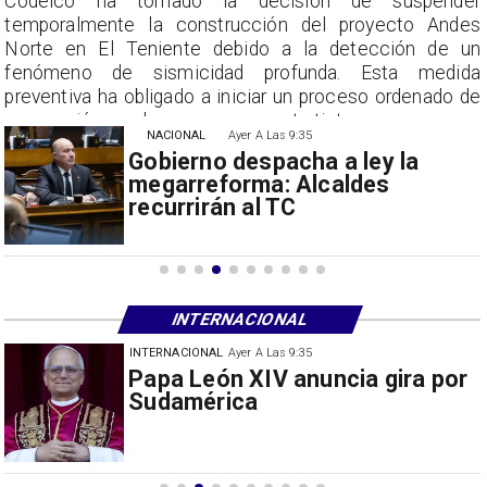
r
Codelco ha tomado la decisión de suspender
s
temporalmente la construcción del proyecto Andes
n
Norte en El Teniente debido a la detección de un
a
fenómeno de sismicidad profunda. Esta medida
e
preventiva ha obligado a iniciar un proceso ordenado de
suspensión con las empresas contratistas.
NACIONAL
Ayer A Las 9:35
Gobierno despacha a ley la
megarreforma: Alcaldes
recurrirán al TC
INTERNACIONAL
INTERNACIONAL
30/07/2026
Milei prohíbe ingreso de
extranjeros con mensajes de
odio hacia Argentina