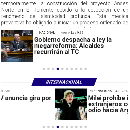
s
temporalmente la construcción del proyecto Andes
n
Norte en El Teniente debido a la detección de un
a
fenómeno de sismicidad profunda. Esta medida
e
preventiva ha obligado a iniciar un proceso ordenado de
suspensión con las empresas contratistas.
NACIONAL
Ayer A Las 9:35
Gobierno despacha a ley la
megarreforma: Alcaldes
recurrirán al TC
INTERNACIONAL
INTERNACIONAL
30/07/2026
Milei prohíbe ingreso de
extranjeros con mensajes de
odio hacia Argentina