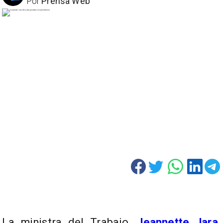
Por
Prensa Web
La ministra del Trabajo,
Jeannette Jara
,