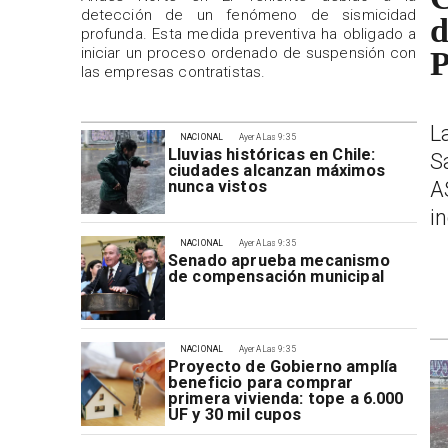
detección de un fenómeno de sismicidad
d
profunda. Esta medida preventiva ha obligado a
iniciar un proceso ordenado de suspensión con
P
las empresas contratistas.
L
NACIONAL
Ayer A Las 9:35
Lluvias históricas en Chile:
S
ciudades alcanzan máximos
A
nunca vistos
i
NACIONAL
Ayer A Las 9:35
Senado aprueba mecanismo
de compensación municipal
NACIONAL
Ayer A Las 9:35
Proyecto de Gobierno amplía
beneficio para comprar
primera vivienda: tope a 6.000
UF y 30 mil cupos