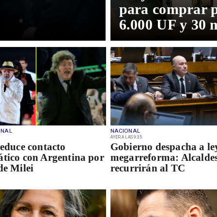
para comprar p
6.000 UF y 30 
ONAL
NACIONAL
AYER A LAS 9:35
reduce contacto
Gobierno despacha a le
tico con Argentina por
megarreforma: Alcalde
de Milei
recurrirán al TC