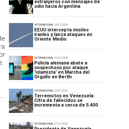
extranjeros con mensajes de
odio hacia Argentina
INTERNACIONAL
29/07/2026
EEUU intercepta misiles
iraníes y lanza ataques en
de
Oriente Medio
ra
or
INTERNACIONAL
27/07/2026
e.
Policía alemana abate a
sospechoso por ataque
'islamista' en Marcha del
Orgullo en Berlín
INTERNACIONAL
23/07/2026
Terremotos en Venezuela:
Cifra de fallecidos se
incrementa a cerca de 5.400
INTERNACIONAL
21/07/2026
Presidenta de Venezuela