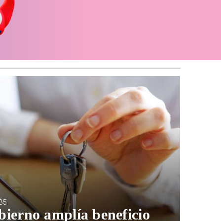
35
bierno amplía beneficio