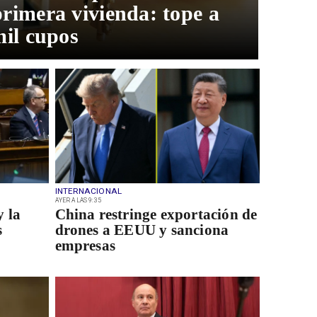
rimera vivienda: tope a
mil cupos
INTERNACIONAL
AYER A LAS 9:35
y la
China restringe exportación de
s
drones a EEUU y sanciona
empresas