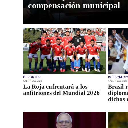
compensación municipal
DEPORTES
INTERNACI
AYER A LAS 9:35
AYER A LAS 9:35
La Roja enfrentará a los
Brasil 
anfitriones del Mundial 2026
diplomá
dichos 