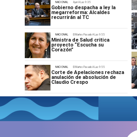
NACIONAL
Ayer A Las 9:35
Gobierno despacha a ley la
megarreforma: Alcaldes
recurrirán al TC
NACIONAL
El Martes Pasado A Las 9:55
Ministra de Salud critica
proyecto “Escucha su
Corazón”
NACIONAL
El Martes Pasado A Las 9:55
Corte de Apelaciones rechaza
anulación de absolución de
Claudio Crespo