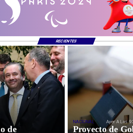
RECIENTES
NACIONAL
Ayer A Las 9:
o de
Proyecto de Go