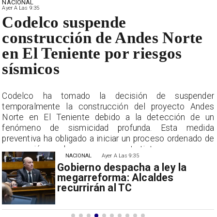
NACIONAL
Ayer A Las 9:35
Codelco suspende
construcción de Andes Norte
en El Teniente por riesgos
sísmicos
r
Codelco ha tomado la decisión de suspender
s
temporalmente la construcción del proyecto Andes
n
Norte en El Teniente debido a la detección de un
a
fenómeno de sismicidad profunda. Esta medida
e
preventiva ha obligado a iniciar un proceso ordenado de
suspensión con las empresas contratistas.
NACIONAL
Ayer A Las 9:35
Gobierno despacha a ley la
megarreforma: Alcaldes
recurrirán al TC