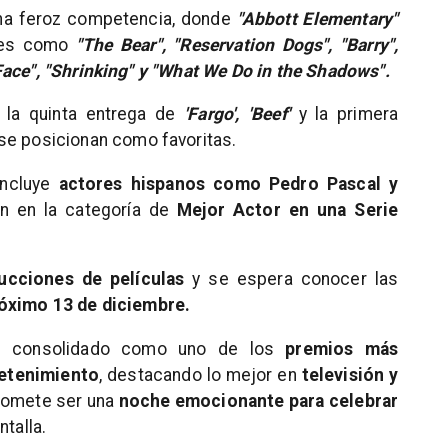
na feroz competencia, donde
"Abbott Elementary"
tes como
"The Bear", "Reservation Dogs", "Barry",
Face", "Shrinking" y "What We Do in the Shadows".
, la quinta entrega de
'Fargo', 'Beef'
y la primera
se posicionan como favoritas.
incluye
actores hispanos como Pedro Pascal y
 en la categoría de
Mejor Actor en una Serie
cciones de películas
y se espera conocer las
óximo 13 de diciembre.
an consolidado como uno de los
premios más
retenimiento
, destacando lo mejor en
televisión y
promete ser una
noche emocionante para celebrar
talla.