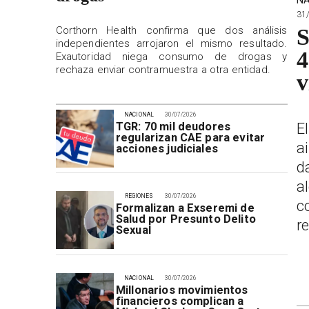
NA
31
Corthorn Health confirma que dos análisis
S
independientes arrojaron el mismo resultado.
4
Exautoridad niega consumo de drogas y
rechaza enviar contramuestra a otra entidad.
v
NACIONAL
30/07/2026
E
TGR: 70 mil deudores
regularizan CAE para evitar
a
acciones judiciales
d
a
REGIONES
30/07/2026
c
Formalizan a Exseremi de
Salud por Presunto Delito
r
Sexual
NACIONAL
30/07/2026
Millonarios movimientos
financieros complican a