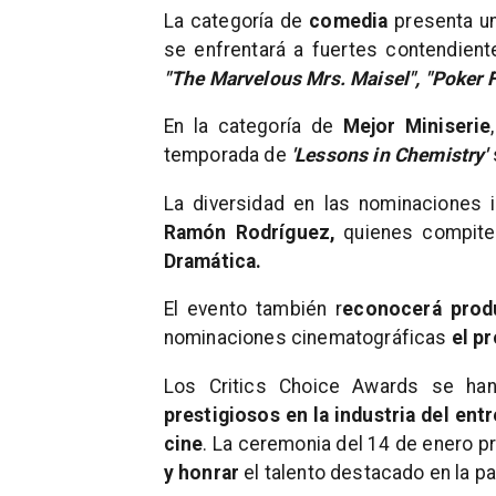
La categoría de
comedia
presenta u
se enfrentará a fuertes contendien
"The Marvelous Mrs. Maisel", "Poker 
En la categoría de
Mejor Miniserie
temporada de
'Lessons in Chemistry'
La diversidad en las nominaciones 
Ramón Rodríguez,
quienes compiten
Dramática.
El evento también r
econocerá produ
nominaciones cinematográficas
el pr
Los Critics Choice Awards se h
prestigiosos en la industria del ent
cine
. La ceremonia del 14 de enero 
y honrar
el talento destacado en la pan