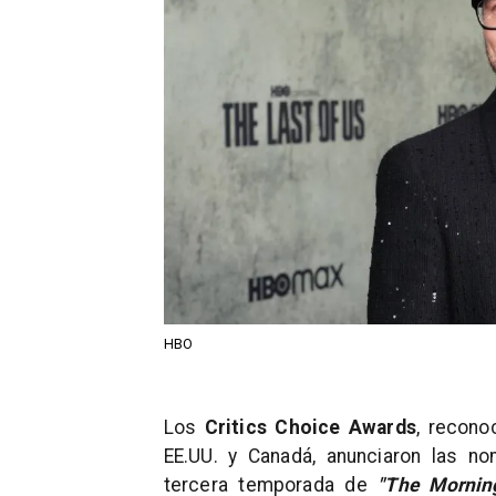
HBO
Los
Critics Choice Awards
, recon
EE.UU. y Canadá, anunciaron las n
tercera temporada de
"The Mornin