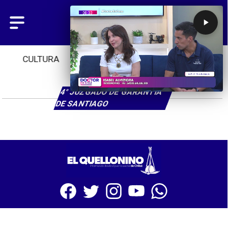
CULTURA
TENDENCIAS
INICIO
4° JUZGADO DE GARANTÍA
DE SANTIAGO
SITIO WEB CREADO CON MSBUILDER DE CMS-MSPRESS.COM