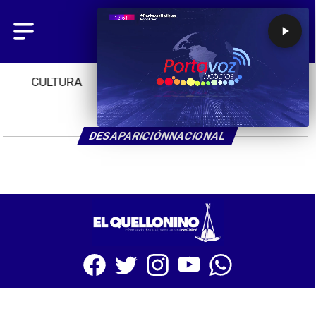
CULTURA
TENDENCIAS
INICIO
DESAPARICIÓNNACIONAL
SITIO WEB CREADO CON MSBUILDER DE CMS-MSPRESS.COM