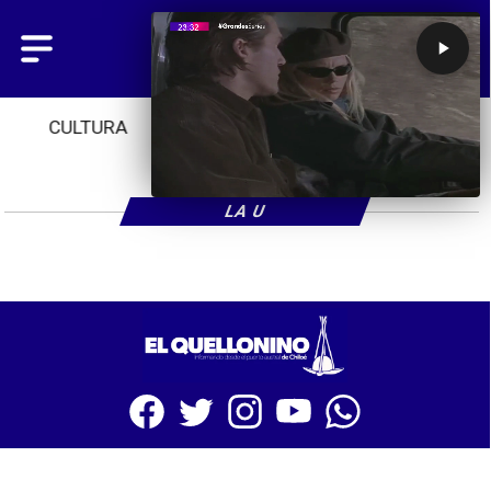
CULTURA
TENDENCIAS
INICIO
LA U
SITIO WEB CREADO CON MSBUILDER DE CMS-MSPRESS.COM