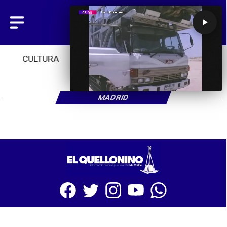
CULTURA
TENDENCIAS
INICIO
MADRID
SITIO WEB CREADO CON MSBUILDER DE CMS-MSPRESS.COM