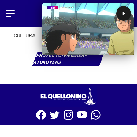
CULTURA
TENDENCIAS
INICIO
PROYECTO-VIVIENDA-
ATUKUYEN3
SITIO WEB CREADO CON MSBUILDER DE CMS-MSPRESS.COM