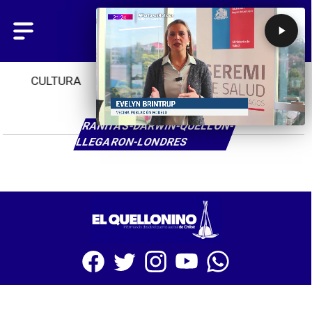
CULTURA
TENDENCIAS
INICIO
RANITAS-DARWIN-QUELLÓN-
LLEGARON-LONDRES
SITIO WEB CREADO CON MSBUILDER DE CMS-MSPRESS.COM