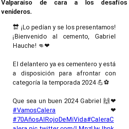
Valparaíso de cara a los desafíos
venideros.
🔛 ¡Lo pedían y se los presentamos!
¡Bienvenido al cemento, Gabriel
Hauche! 👊❤
El delantero ya es cementero y está
a disposición para afrontar con
categoría la temporada 2024 💪⚽
Que sea un buen 2024 Gabriel 🙌❤
#VamosCalera
❤
#70AñosAlRojoDeMiVida
#CaleraC
alera
pic.twitter.com/LMnzUwJhpk