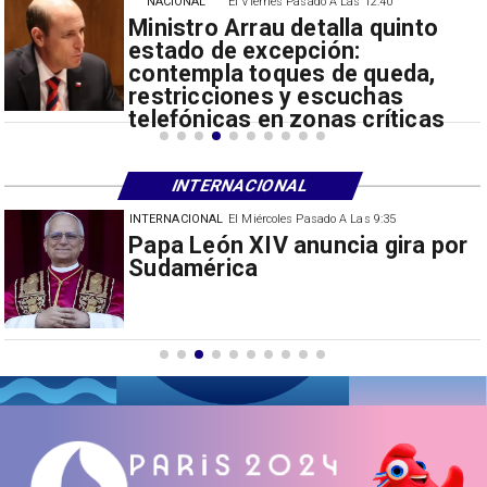
NACIONAL
El Viernes Pasado A Las 12:40
Ministro Arrau detalla quinto
estado de excepción:
contempla toques de queda,
restricciones y escuchas
telefónicas en zonas críticas
INTERNACIONAL
INTERNACIONAL
El Miércoles Pasado A Las 9:35
China restringe exportación de
drones a EEUU y sanciona
empresas