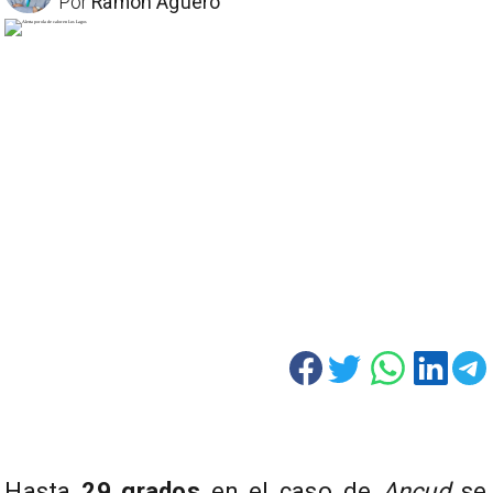
Por
Ramón Aguero
Hasta
29 grados
en el caso de
Ancud
se