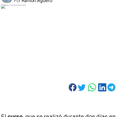
Por
Ramón Aguero
El
curso
, que se realizó durante dos días en