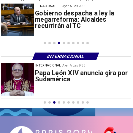
suspensión con las empresas contratistas.
NACIONAL
Ayer A Las 9:35
Gobierno despacha a ley la
megarreforma: Alcaldes
recurrirán al TC
INTERNACIONAL
INTERNACIONAL
30/07/2026
Milei prohíbe ingreso de
extranjeros con mensajes de
odio hacia Argentina