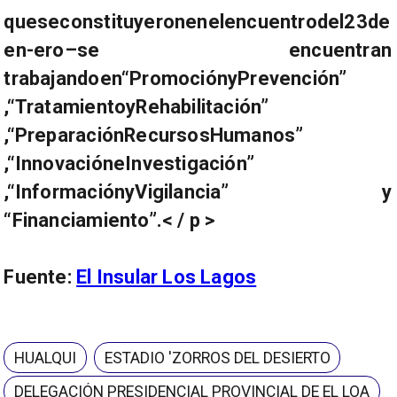
queseconstituyeronenelencuentrodel23de
en-ero–se encuentran
trabajandoen“PromociónyPrevención”
,“TratamientoyRehabilitación”
,“PreparaciónRecursosHumanos”
,“InnovacióneInvestigación”
,“InformaciónyVigilancia” y
“Financiamiento”.< / p >
Fuente:
El Insular Los Lagos
HUALQUI
ESTADIO 'ZORROS DEL DESIERTO
DELEGACIÓN PRESIDENCIAL PROVINCIAL DE EL LOA