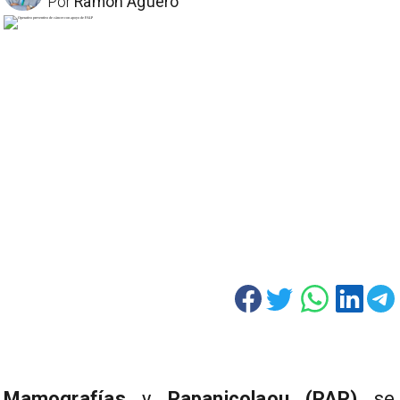
Por
Ramón Aguero
Mamografías
y
Papanicolaou (PAP)
se