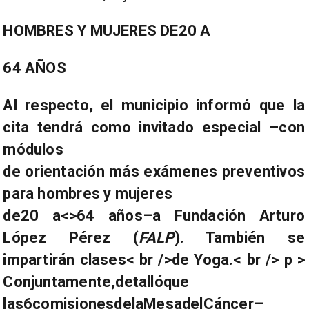
HOMBRES Y MUJERES DE
20 A
64 AÑOS
Al respecto, el municipio informó que la
cita tendrá como invitado especial –con
módulos
de orientación más exámenes preventivos
para hombres y mujeres
de
20
a
<
>64 años–a Fundación Arturo
López Pérez (
FALP
). También se
impartirán clases< br />de Yoga.< br />
p >
Conjuntamente,detallóque
las6comisionesdelaMesadelCáncer–