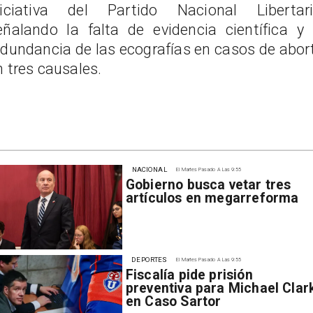
niciativa del Partido Nacional Libertari
eñalando la falta de evidencia científica y 
edundancia de las ecografías en casos de abor
n tres causales.
NACIONAL
El Martes Pasado A Las 9:55
Gobierno busca vetar tres
artículos en megarreforma
DEPORTES
El Martes Pasado A Las 9:55
Fiscalía pide prisión
preventiva para Michael Clar
en Caso Sartor