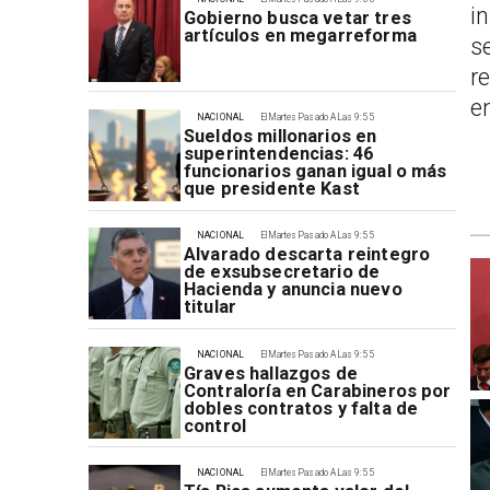
i
Gobierno busca vetar tres
artículos en megarreforma
s
r
e
NACIONAL
El Martes Pasado A Las 9:55
Sueldos millonarios en
superintendencias: 46
funcionarios ganan igual o más
que presidente Kast
NACIONAL
El Martes Pasado A Las 9:55
Alvarado descarta reintegro
de exsubsecretario de
Hacienda y anuncia nuevo
titular
NACIONAL
El Martes Pasado A Las 9:55
Graves hallazgos de
Contraloría en Carabineros por
dobles contratos y falta de
control
NACIONAL
El Martes Pasado A Las 9:55