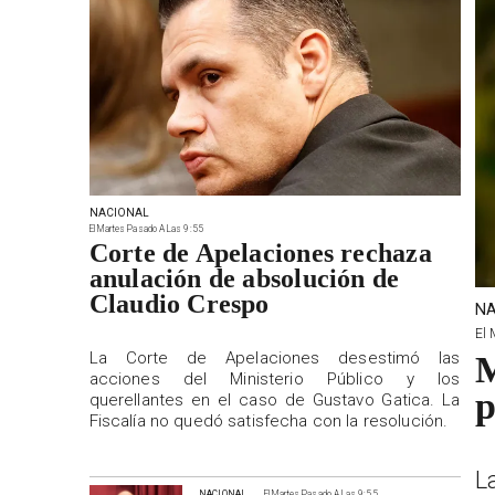
NACIONAL
El Martes Pasado A Las 9:55
Corte de Apelaciones rechaza
anulación de absolución de
Claudio Crespo
NA
El 
La Corte de Apelaciones desestimó las
M
acciones del Ministerio Público y los
p
querellantes en el caso de Gustavo Gatica. La
Fiscalía no quedó satisfecha con la resolución.
L
NACIONAL
El Martes Pasado A Las 9:55