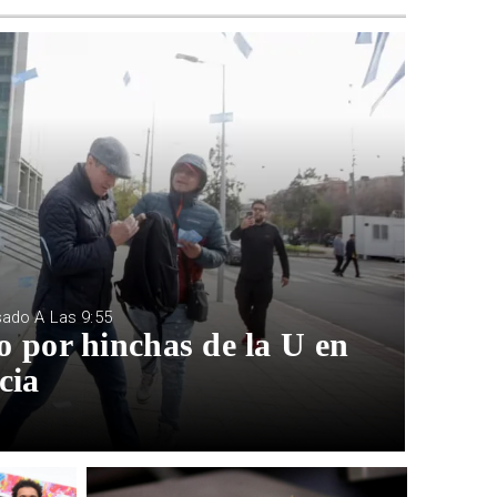
sado A Las 9:55
o por hinchas de la U en
cia