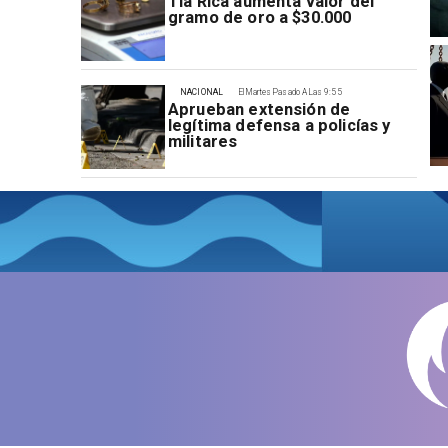
Tía Rica aumenta valor del
gramo de oro a $30.000
NACIONAL
El Martes Pasado A Las 9:55
Aprueban extensión de
legítima defensa a policías y
militares