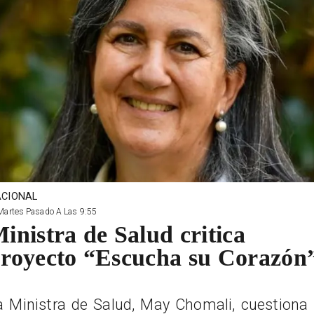
CIONAL
Martes Pasado A Las 9:55
inistra de Salud critica
royecto “Escucha su Corazón
a Ministra de Salud, May Chomali, cuestiona 