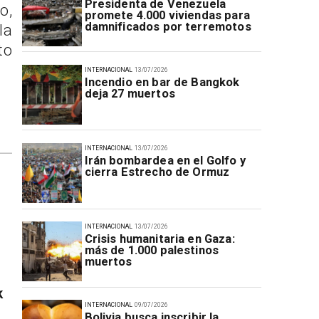
Presidenta de Venezuela
o,
promete 4.000 viviendas para
damnificados por terremotos
la
to
INTERNACIONAL
13/07/2026
Incendio en bar de Bangkok
deja 27 muertos
INTERNACIONAL
13/07/2026
Irán bombardea en el Golfo y
cierra Estrecho de Ormuz
INTERNACIONAL
13/07/2026
Crisis humanitaria en Gaza:
más de 1.000 palestinos
muertos
k
INTERNACIONAL
09/07/2026
Bolivia busca inscribir la