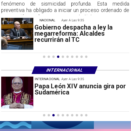
a
fenómeno de sismicidad profunda. Esta medida
e
preventiva ha obligado a iniciar un proceso ordenado de
suspensión con las empresas contratistas.
NACIONAL
Ayer A Las 9:35
Gobierno despacha a ley la
megarreforma: Alcaldes
recurrirán al TC
INTERNACIONAL
INTERNACIONAL
30/07/2026
Milei prohíbe ingreso de
extranjeros con mensajes de
odio hacia Argentina