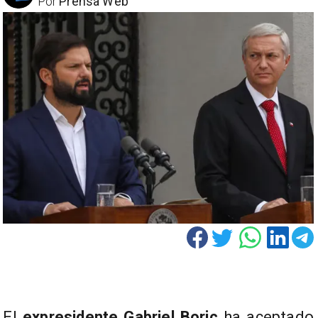
Por
Prensa Web
El
expresidente
Gabriel Boric
ha aceptado