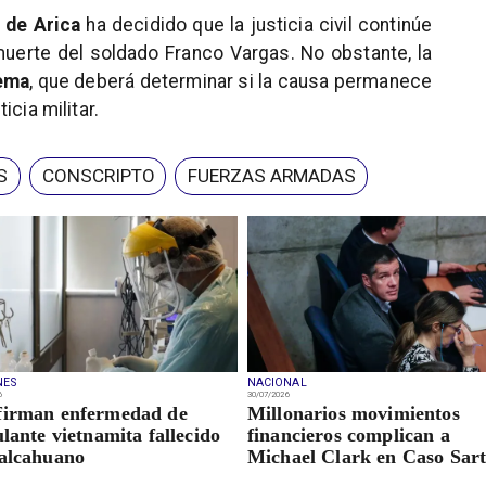
 de Arica
ha decidido que la justicia civil continúe
muerte del soldado Franco Vargas. No obstante, la
ema
, que deberá determinar si la causa permanece
ticia militar.
S
CONSCRIPTO
FUERZAS ARMADAS
NES
NACIONAL
6
30/07/2026
firman enfermedad de
Millonarios movimientos
ulante vietnamita fallecido
financieros complican a
alcahuano
Michael Clark en Caso Sar