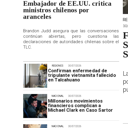
Embajador de EE.UU. critica
ministros chilenos por
aranceles
RE
30
Brandon Judd asegura que las conversaciones
F
continúan abiertas, pero cuestiona las
declaraciones de autoridades chilenas sobre el
S
TLC.
S
REGIONES
30/07/2026
Confirman enfermedad de
L
tripulante vietnamita fallecido
en Talcahuano
p
p
NACIONAL
30/07/2026
Millonarios movimientos
financieros complican a
Michael Clark en Caso Sartor
NACIONAL
30/07/2026