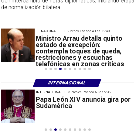
a
con intercambio de notas diplomáticas, iniciando etapa
de normalización bilateral.
NACIONAL
El Viernes Pasado A Las 12:40
Ministro Arrau detalla quinto
estado de excepción:
contempla toques de queda,
restricciones y escuchas
telefónicas en zonas críticas
INTERNACIONAL
INTERNACIONAL
El Miércoles Pasado A Las 9:35
China restringe exportación de
drones a EEUU y sanciona
empresas