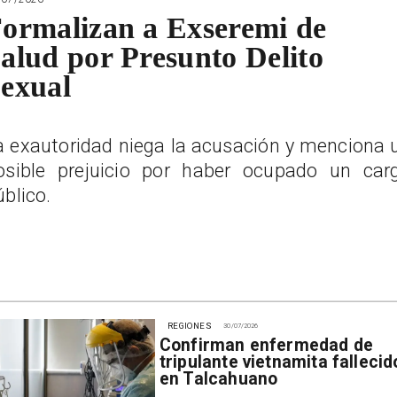
ormalizan a Exseremi de
alud por Presunto Delito
exual
a exautoridad niega la acusación y menciona 
osible prejuicio por haber ocupado un car
úblico.
REGIONES
30/07/2026
Confirman enfermedad de
tripulante vietnamita fallecid
en Talcahuano