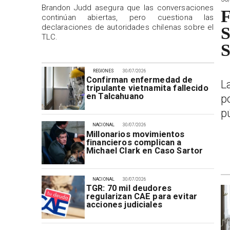
Brandon Judd asegura que las conversaciones
F
continúan abiertas, pero cuestiona las
declaraciones de autoridades chilenas sobre el
S
TLC.
S
REGIONES
30/07/2026
Confirman enfermedad de
L
tripulante vietnamita fallecido
en Talcahuano
p
p
NACIONAL
30/07/2026
Millonarios movimientos
financieros complican a
Michael Clark en Caso Sartor
NACIONAL
30/07/2026
TGR: 70 mil deudores
regularizan CAE para evitar
acciones judiciales