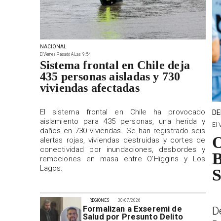
NACIONAL
El Viernes Pasado A Las 9:54
Sistema frontal en Chile deja
435 personas aisladas y 730
viviendas afectadas
El sistema frontal en Chile ha provocado
DE
aislamiento para 435 personas, una herida y
El 
daños en 730 viviendas. Se han registrado seis
O
alertas rojas, viviendas destruidas y cortes de
conectividad por inundaciones, desbordes y
B
remociones en masa entre O’Higgins y Los
Lagos.
S
REGIONES
30/07/2026
Formalizan a Exseremi de
D
Salud por Presunto Delito