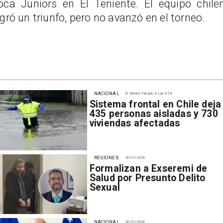
oca Juniors en El Teniente. El equipo chile
ogró un triunfo, pero no avanzó en el torneo.
NACIONAL
El Viernes Pasado A Las 9:54
Sistema frontal en Chile deja
435 personas aisladas y 730
viviendas afectadas
REGIONES
30/07/2026
Formalizan a Exseremi de
Salud por Presunto Delito
Sexual
NACIONAL
30/07/2026