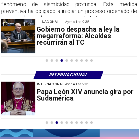
a
fenómeno de sismicidad profunda. Esta medida
e
preventiva ha obligado a iniciar un proceso ordenado de
suspensión con las empresas contratistas.
NACIONAL
Ayer A Las 9:35
Gobierno despacha a ley la
megarreforma: Alcaldes
recurrirán al TC
INTERNACIONAL
INTERNACIONAL
30/07/2026
Milei prohíbe ingreso de
extranjeros con mensajes de
odio hacia Argentina