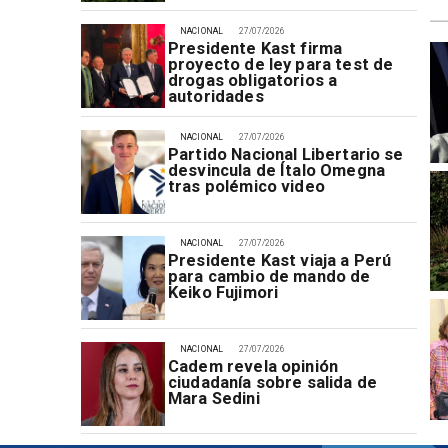
NACIONAL
27/07/2026
Presidente Kast firma
proyecto de ley para test de
drogas obligatorios a
autoridades
NACIONAL
27/07/2026
Partido Nacional Libertario se
desvincula de Ítalo Omegna
tras polémico video
NACIONAL
27/07/2026
Presidente Kast viaja a Perú
para cambio de mando de
Keiko Fujimori
NACIONAL
27/07/2026
Cadem revela opinión
ciudadanía sobre salida de
Mara Sedini