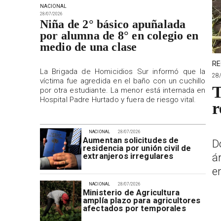
NACIONAL
28/07/2026
Niña de 2° básico apuñalada
por alumna de 8° en colegio en
medio de una clase
RE
La Brigada de Homicidios Sur informó que la
28
víctima fue agredida en el baño con un cuchillo
T
por otra estudiante. La menor está internada en
Hospital Padre Hurtado y fuera de riesgo vital.
r
NACIONAL
28/07/2026
Aumentan solicitudes de
D
residencia por unión civil de
á
extranjeros irregulares
e
NACIONAL
28/07/2026
Ministerio de Agricultura
amplía plazo para agricultores
afectados por temporales