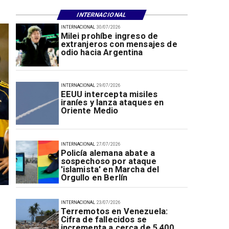
INTERNACIONAL
INTERNACIONAL
30/07/2026
Milei prohíbe ingreso de
extranjeros con mensajes de
odio hacia Argentina
INTERNACIONAL
29/07/2026
EEUU intercepta misiles
iraníes y lanza ataques en
Oriente Medio
INTERNACIONAL
27/07/2026
Policía alemana abate a
sospechoso por ataque
'islamista' en Marcha del
Orgullo en Berlín
INTERNACIONAL
23/07/2026
Terremotos en Venezuela:
Cifra de fallecidos se
incrementa a cerca de 5.400