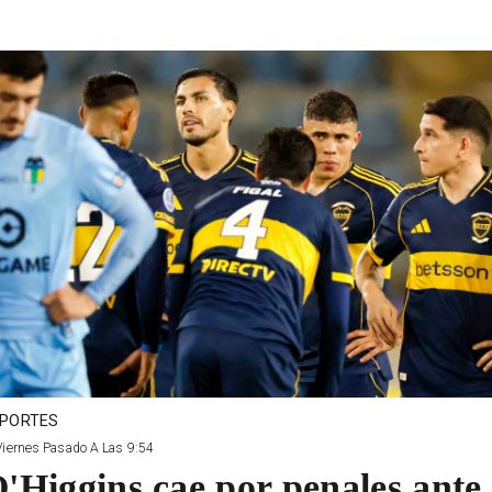
PORTES
Viernes Pasado A Las 9:54
'Higgins cae por penales ante