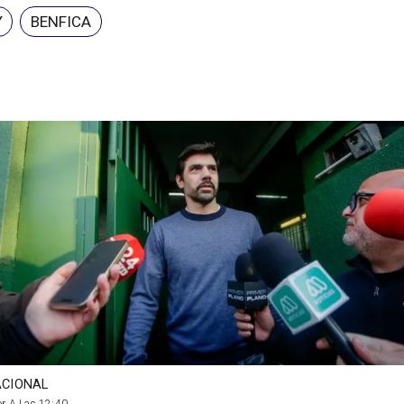
Y
BENFICA
CIONAL
r A Las 12:40