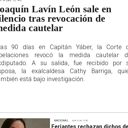
oaquín Lavín León sale en
ilencio tras revocación de
edida cautelar
ras 90 días en Capitán Yáber, la Corte 
pelaciones revocó la medida cautelar d
xdiputado. A su salida, fue recibido por 
sposa, la exalcaldesa Cathy Barriga, qui
ambién está bajo investigación.
NACIONAL
Ayer A Las 12:40
Feriantes rechazan dichos d