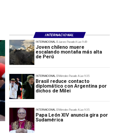
INTERNACIONAL
INTERNACIONAL
El Jueves Pasado A Las 9:49
Joven chileno muere
escalando montaña más alta
de Perú
INTERNACIONAL
El Miércoles Pasado A Las 9:35
Brasil reduce contacto
diplomático con Argentina por
dichos de Milei
INTERNACIONAL
El Miércoles Pasado A Las 9:35
Papa León XIV anuncia gira por
Sudamérica