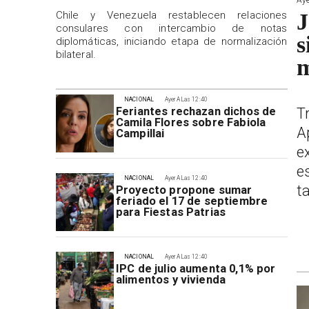
Chile y Venezuela restablecen relaciones
J
consulares con intercambio de notas
s
diplomáticas, iniciando etapa de normalización
bilateral.
m
NACIONAL
Ayer A Las 12:40
T
Feriantes rechazan dichos de
Camila Flores sobre Fabiola
A
Campillai
e
e
NACIONAL
Ayer A Las 12:40
t
Proyecto propone sumar
feriado el 17 de septiembre
para Fiestas Patrias
NACIONAL
Ayer A Las 12:40
IPC de julio aumenta 0,1% por
alimentos y vivienda