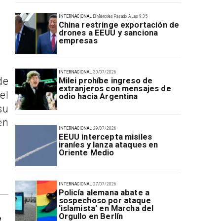
INTERNACIONAL
El Miércoles Pasado A Las 9:35
China restringe exportación de
drones a EEUU y sanciona
empresas
INTERNACIONAL
30/07/2026
de
Milei prohíbe ingreso de
extranjeros con mensajes de
el
odio hacia Argentina
su
en
INTERNACIONAL
29/07/2026
EEUU intercepta misiles
iraníes y lanza ataques en
Oriente Medio
INTERNACIONAL
27/07/2026
Policía alemana abate a
sospechoso por ataque
'islamista' en Marcha del
Orgullo en Berlín
e