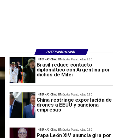
INTERNACIONAL
INTERNACIONAL
El Miércoles Pasado A Las 9:35
Brasil reduce contacto
diplomático con Argentina por
dichos de Milei
INTERNACIONAL
El Miércoles Pasado A Las 9:35
China restringe exportación de
drones a EEUU y sanciona
empresas
INTERNACIONAL
El Miércoles Pasado A Las 9:35
Papa León XIV anuncia gira por