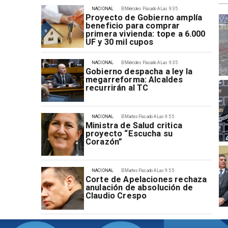
NACIONAL
El Miércoles Pasado A Las 9:35
Proyecto de Gobierno amplía
beneficio para comprar
primera vivienda: tope a 6.000
UF y 30 mil cupos
NACIONAL
El Miércoles Pasado A Las 9:35
Gobierno despacha a ley la
megarreforma: Alcaldes
recurrirán al TC
NACIONAL
El Martes Pasado A Las 9:55
Ministra de Salud critica
proyecto “Escucha su
Corazón”
NACIONAL
El Martes Pasado A Las 9:55
Corte de Apelaciones rechaza
anulación de absolución de
Claudio Crespo