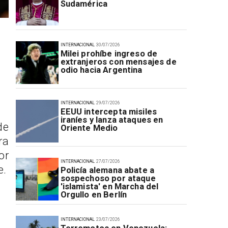
Sudamérica
INTERNACIONAL
30/07/2026
Milei prohíbe ingreso de
extranjeros con mensajes de
odio hacia Argentina
INTERNACIONAL
29/07/2026
EEUU intercepta misiles
iraníes y lanza ataques en
de
Oriente Medio
ra
or
INTERNACIONAL
27/07/2026
e.
Policía alemana abate a
sospechoso por ataque
'islamista' en Marcha del
Orgullo en Berlín
INTERNACIONAL
23/07/2026