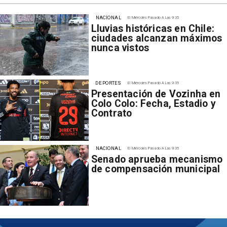
NACIONAL
El Miércoles Pasado A Las 9:35
Lluvias históricas en Chile:
ciudades alcanzan máximos
nunca vistos
DEPORTES
El Miércoles Pasado A Las 9:35
Presentación de Vozinha en
Colo Colo: Fecha, Estadio y
Contrato
NACIONAL
El Miércoles Pasado A Las 9:35
Senado aprueba mecanismo
de compensación municipal