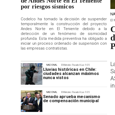
de Andes Norte en El Teniente
por riesgos sísmicos
NA
Codelco ha tomado la decisión de suspender
El 
temporalmente la construcción del proyecto
C
Andes Norte en El Teniente debido a la
detección de un fenómeno de sismicidad
d
profunda. Esta medida preventiva ha obligado a
iniciar un proceso ordenado de suspensión con
P
las empresas contratistas.
L
NACIONAL
El Miércoles Pasado A Las 9:35
Lluvias históricas en Chile:
S
ciudades alcanzan máximos
A
nunca vistos
i
NACIONAL
El Miércoles Pasado A Las 9:35
Senado aprueba mecanismo
de compensación municipal