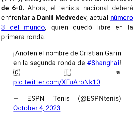
de 6-0.
Ahora, el tenista nacional deberá
enfrentar a
Daniil Medvede
v, actual
número
3 del mundo
, quien quedó libre en la
primera ronda.
¡Anoten el nombre de Cristian Garin
en la segunda ronda de
#Shanghai
!
🇨🇱👊
pic.twitter.com/XFuArbNk10
— ESPN Tenis (@ESPNtenis)
October 4, 2023