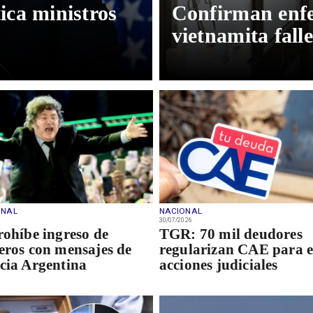
ca ministros
Confirman enfe
vietnamita fall
ONAL
NACIONAL
30/07/2026
rohíbe ingreso de
TGR: 70 mil deudores
eros con mensajes de
regularizan CAE para e
cia Argentina
acciones judiciales