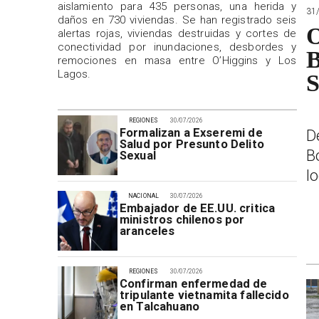
aislamiento para 435 personas, una herida y
31
daños en 730 viviendas. Se han registrado seis
O
alertas rojas, viviendas destruidas y cortes de
conectividad por inundaciones, desbordes y
B
remociones en masa entre O’Higgins y Los
Lagos.
S
REGIONES
30/07/2026
Formalizan a Exseremi de
D
Salud por Presunto Delito
B
Sexual
l
NACIONAL
30/07/2026
Embajador de EE.UU. critica
ministros chilenos por
aranceles
REGIONES
30/07/2026
Confirman enfermedad de
tripulante vietnamita fallecido
en Talcahuano