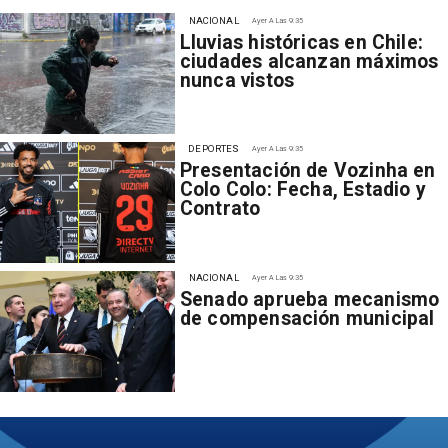
NACIONAL
Ayer A Las 9:35
Lluvias históricas en Chile:
ciudades alcanzan máximos
nunca vistos
DEPORTES
Ayer A Las 9:35
Presentación de Vozinha en
Colo Colo: Fecha, Estadio y
Contrato
NACIONAL
Ayer A Las 9:35
Senado aprueba mecanismo
de compensación municipal