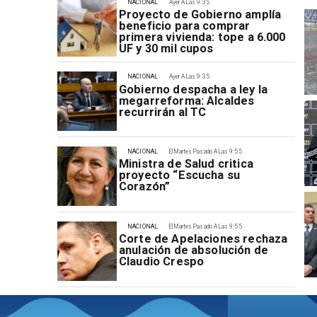
NACIONAL
Ayer A Las 9:35
Proyecto de Gobierno amplía
beneficio para comprar
primera vivienda: tope a 6.000
UF y 30 mil cupos
NACIONAL
Ayer A Las 9:35
Gobierno despacha a ley la
megarreforma: Alcaldes
recurrirán al TC
NACIONAL
El Martes Pasado A Las 9:55
Ministra de Salud critica
proyecto “Escucha su
Corazón”
NACIONAL
El Martes Pasado A Las 9:55
Corte de Apelaciones rechaza
anulación de absolución de
Claudio Crespo