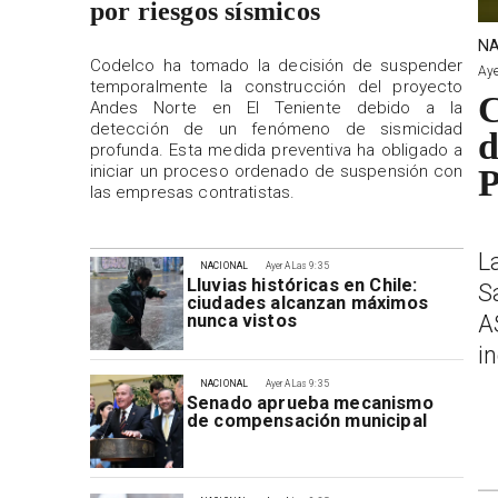
por riesgos sísmicos
NA
Codelco ha tomado la decisión de suspender
Aye
temporalmente la construcción del proyecto
C
Andes Norte en El Teniente debido a la
detección de un fenómeno de sismicidad
d
profunda. Esta medida preventiva ha obligado a
iniciar un proceso ordenado de suspensión con
P
las empresas contratistas.
L
NACIONAL
Ayer A Las 9:35
Lluvias históricas en Chile:
S
ciudades alcanzan máximos
A
nunca vistos
i
NACIONAL
Ayer A Las 9:35
Senado aprueba mecanismo
de compensación municipal