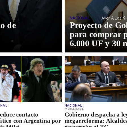
NACIONAL
Ayer A Las 9:
o de
Proyecto de Go
para comprar p
6.000 UF y 30 
ONAL
NACIONAL
AYER A LAS 9:35
reduce contacto
Gobierno despacha a le
tico con Argentina por
megarreforma: Alcalde