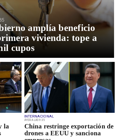
35
bierno amplía beneficio
rimera vivienda: tope a
mil cupos
INTERNACIONAL
AYER A LAS 9:35
y la
China restringe exportación de
s
drones a EEUU y sanciona