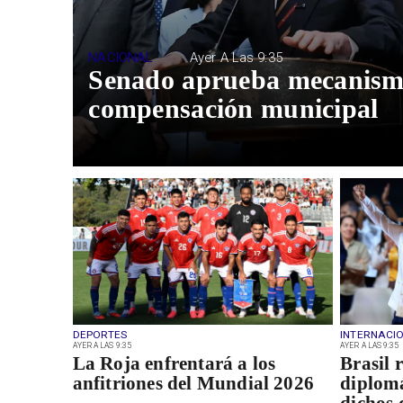
NACIONAL
Ayer A Las 9:35
Senado aprueba mecanism
compensación municipal
DEPORTES
INTERNACI
AYER A LAS 9:35
AYER A LAS 9:35
La Roja enfrentará a los
Brasil 
anfitriones del Mundial 2026
diplomá