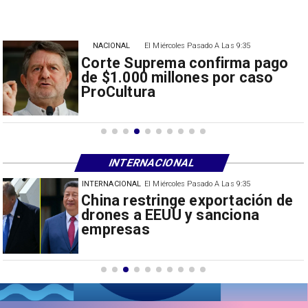
NACIONAL
El Miércoles Pasado A Las 9:35
Corte Suprema confirma pago
de $1.000 millones por caso
ProCultura
INTERNACIONAL
ado A Las 9:35
INTERNACIONAL
El Miércoles Pasa
exportación de
Papa León XIV anu
sanciona
Sudamérica