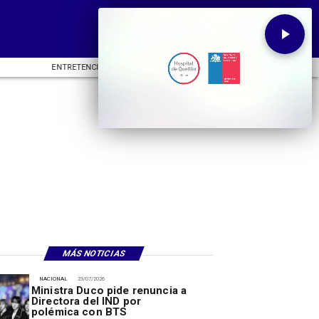
ENTRETENCIÓN
DEPORTES
CU
MÁS NOTICIAS
NACIONAL
23/07/2026
Ministra Duco pide renuncia a
Directora del IND por
polémica con BTS