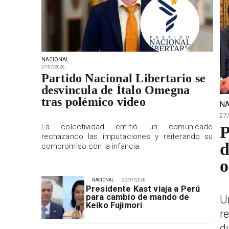
NACIONAL
27/07/2026
Partido Nacional Libertario se
desvincula de Ítalo Omegna
tras polémico video
NA
27
La colectividad emitió un comunicado
P
rechazando las imputaciones y reiterando su
d
compromiso con la infancia.
o
NACIONAL
27/07/2026
Presidente Kast viaja a Perú
para cambio de mando de
U
Keiko Fujimori
r
d