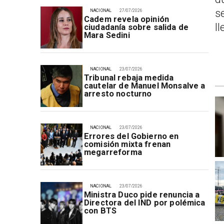
s
NACIONAL
27/07/2026
Cadem revela opinión
l
ciudadanía sobre salida de
Mara Sedini
NACIONAL
23/07/2026
Tribunal rebaja medida
cautelar de Manuel Monsalve a
arresto nocturno
NACIONAL
23/07/2026
Errores del Gobierno en
comisión mixta frenan
megarreforma
NACIONAL
23/07/2026
Ministra Duco pide renuncia a
Directora del IND por polémica
con BTS