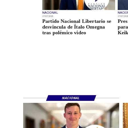
NACIONAL
NACIO
27/07/2026
27/07/202
Partido Nacional Libertario se
Pres
desvincula de Ítalo Omegna
para
tras polémico video
Keik
NACIONAL