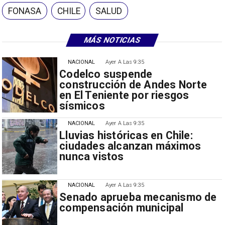
FONASA
CHILE
SALUD
MÁS NOTICIAS
NACIONAL
Ayer A Las 9:35
Codelco suspende
construcción de Andes Norte
en El Teniente por riesgos
sísmicos
NACIONAL
Ayer A Las 9:35
Lluvias históricas en Chile:
ciudades alcanzan máximos
nunca vistos
NACIONAL
Ayer A Las 9:35
Senado aprueba mecanismo de
compensación municipal