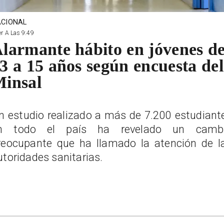
CIONAL
r A Las 9:49
larmante hábito en jóvenes d
3 a 15 años según encuesta del
insal
n estudio realizado a más de 7.200 estudiant
n todo el país ha revelado un camb
reocupante que ha llamado la atención de l
utoridades sanitarias.