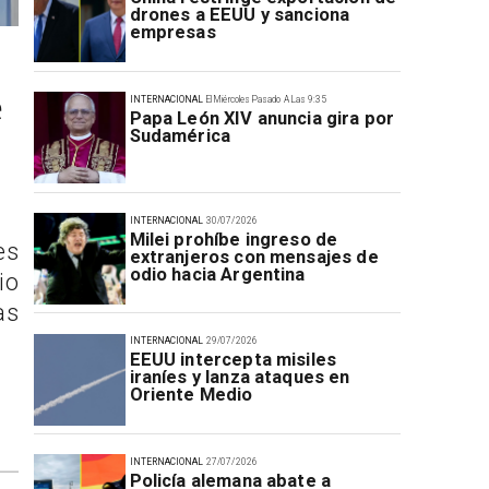
drones a EEUU y sanciona
empresas
e
INTERNACIONAL
El Miércoles Pasado A Las 9:35
Papa León XIV anuncia gira por
Sudamérica
INTERNACIONAL
30/07/2026
Milei prohíbe ingreso de
es
extranjeros con mensajes de
odio hacia Argentina
io
as
INTERNACIONAL
29/07/2026
EEUU intercepta misiles
iraníes y lanza ataques en
Oriente Medio
INTERNACIONAL
27/07/2026
Policía alemana abate a