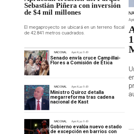
Sebastián Piñera con inversión
de $4 mil millones
NA
Aye
A
El megaproyecto se ubicará en un terreno fiscal
de 42.841 metros cuadrados.
1
M
NACIONAL
Ayer A Las 9:49
Senado envía cruce Campillai-
Flores a Comisión de Ética
U
e
p
NACIONAL
Ayer A Las 9:49
Ministro Quiroz detalla
a
megarreforma tras cadena
nacional de Kast
NACIONAL
Ayer A Las 9:49
Gobierno evalúa nuevo estado
de excepción en barrios con