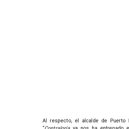
Al respecto, el alcalde de Puerto
“
Contraloría
ya nos ha entregado el