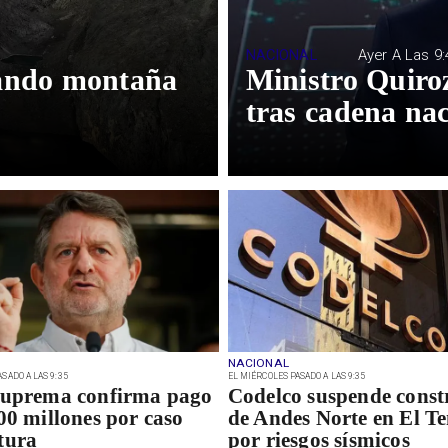
NACIONAL
Ayer A Las 9:
lando montaña
Ministro Quiro
tras cadena nac
NACIONAL
SADO A LAS 9:35
EL MIÉRCOLES PASADO A LAS 9:35
Suprema confirma pago
Codelco suspende const
00 millones por caso
de Andes Norte en El Te
tura
por riesgos sísmicos