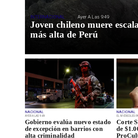
INTERNACIONAL
Ayer A Las 9:49
Joven chileno muere esca
más alta de Perú
NACIONAL
NACIONAL
AYER A LAS 9:49
EL MIÉRCOLES PA
Gobierno evalúa nuevo estado
Corte 
de excepción en barrios con
de $1.0
alta criminalidad
ProCul