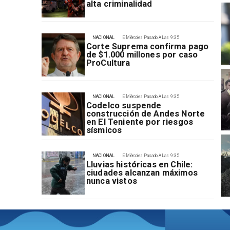
alta criminalidad
NACIONAL
El Miércoles Pasado A Las 9:35
Corte Suprema confirma pago
de $1.000 millones por caso
ProCultura
NACIONAL
El Miércoles Pasado A Las 9:35
Codelco suspende
construcción de Andes Norte
en El Teniente por riesgos
sísmicos
NACIONAL
El Miércoles Pasado A Las 9:35
Lluvias históricas en Chile:
ciudades alcanzan máximos
nunca vistos