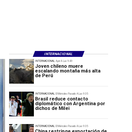
INTERNACIONAL
INTERNACIONAL
Ayer A Las 9:49
Joven chileno muere
escalando montaña más alta
de Perú
INTERNACIONAL
El Miércoles Pasado A Las 9:35
Brasil reduce contacto
diplomático con Argentina por
dichos de Milei
INTERNACIONAL
El Miércoles Pasado A Las 9:35
China restringe exportación de