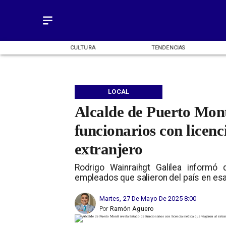
OMÍA
CULTURA
TENDENCIAS
LOCAL
Alcalde de Puerto Montt
funcionarios con licenc
extranjero
Rodrigo Wainraihgt Galilea informó q
empleados que salieron del país en es
Martes, 27 De Mayo De 2025 8:00
Por
Ramón Aguero