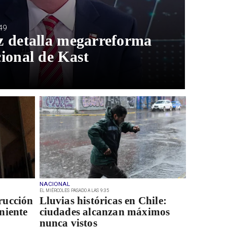
49
z detalla megarreforma
ional de Kast
NACIONAL
EL MIÉRCOLES PASADO A LAS 9:35
rucción
Lluvias históricas en Chile:
niente
ciudades alcanzan máximos
nunca vistos