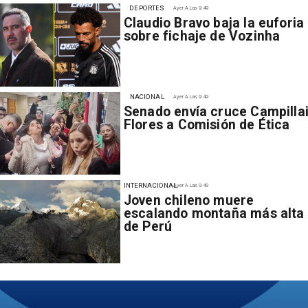
DEPORTES
Ayer A Las 9:49
Claudio Bravo baja la euforia
sobre fichaje de Vozinha
NACIONAL
Ayer A Las 9:49
Senado envía cruce Campillai
Flores a Comisión de Ética
INTERNACIONAL
Ayer A Las 9:49
Joven chileno muere
escalando montaña más alta
de Perú