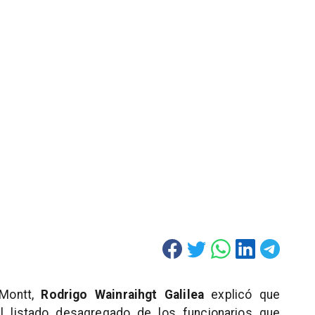
 Montt,
Rodrigo Wainraihgt Galilea
explicó que
 listado desagregado de los funcionarios que