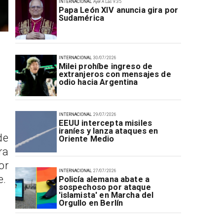
INTERNACIONAL
Ayer A Las 9:35
Papa León XIV anuncia gira por
Sudamérica
INTERNACIONAL
30/07/2026
Milei prohíbe ingreso de
extranjeros con mensajes de
odio hacia Argentina
INTERNACIONAL
29/07/2026
EEUU intercepta misiles
iraníes y lanza ataques en
de
Oriente Medio
ra
or
INTERNACIONAL
27/07/2026
e.
Policía alemana abate a
sospechoso por ataque
'islamista' en Marcha del
Orgullo en Berlín