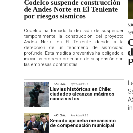
Codelco suspende construcción
de Andes Norte en El Teniente
por riesgos sísmicos
NA
Codelco ha tomado la decisión de suspender
Aye
temporalmente la construcción del proyecto
C
Andes Norte en El Teniente debido a la
detección de un fenómeno de sismicidad
d
profunda. Esta medida preventiva ha obligado a
iniciar un proceso ordenado de suspensión con
P
las empresas contratistas.
L
NACIONAL
Ayer A Las 9:35
Lluvias históricas en Chile:
S
ciudades alcanzan máximos
A
nunca vistos
i
NACIONAL
Ayer A Las 9:35
Senado aprueba mecanismo
de compensación municipal