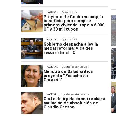
NACIONAL
Ayer A Las 9:35
Proyecto de Gobierno amplía
beneficio para comprar
primera vivienda: tope a 6.000
UF y 30 mil cupos
NACIONAL
Ayer A Las 9:35
Gobierno despacha a ley la
megarreforma: Alcaldes
recurrirán al TC
NACIONAL
El Martes Pasado A Las 9:55
Ministra de Salud critica
proyecto “Escucha su
Corazón”
NACIONAL
El Martes Pasado A Las 9:55
Corte de Apelaciones rechaza
anulación de absolución de
Claudio Crespo