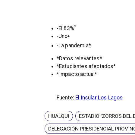
*
-El 83%
-Uno
*
-La pandemia
*
*Datos relevantes*
*Estudiantes afectados*
*Impacto actual*
Fuente:
El Insular Los Lagos
HUALQUI
ESTADIO 'ZORROS DEL 
DELEGACIÓN PRESIDENCIAL PROVINC