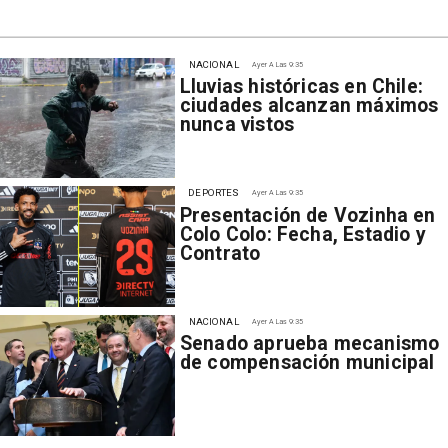
NACIONAL
Ayer A Las 9:35
Lluvias históricas en Chile:
ciudades alcanzan máximos
nunca vistos
DEPORTES
Ayer A Las 9:35
Presentación de Vozinha en
Colo Colo: Fecha, Estadio y
Contrato
NACIONAL
Ayer A Las 9:35
Senado aprueba mecanismo
de compensación municipal