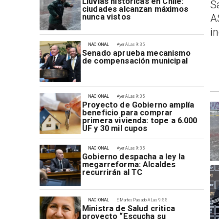
Lluvias históricas en Chile:
S
ciudades alcanzan máximos
A
nunca vistos
i
NACIONAL
Ayer A Las 9:35
Senado aprueba mecanismo
de compensación municipal
NACIONAL
Ayer A Las 9:35
Proyecto de Gobierno amplía
beneficio para comprar
primera vivienda: tope a 6.000
UF y 30 mil cupos
NACIONAL
Ayer A Las 9:35
Gobierno despacha a ley la
megarreforma: Alcaldes
recurrirán al TC
NACIONAL
El Martes Pasado A Las 9:55
Ministra de Salud critica
proyecto “Escucha su