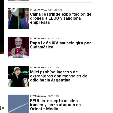
INTERNACIONAL
Ayer A Las 9:35
China restringe exportación de
drones a EEUU y sanciona
empresas
INTERNACIONAL
Ayer A Las 9:35
Papa León XIV anuncia gira por
Sudamérica
INTERNACIONAL
30/07/2026
Milei prohíbe ingreso de
extranjeros con mensajes de
odio hacia Argentina
INTERNACIONAL
29/07/2026
EEUU intercepta misiles
iraníes y lanza ataques en
de
Oriente Medio