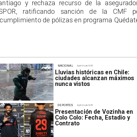
antiago y rechaza recurso de la asegurado
SPOR, ratificando sanción de la CMF p
ncumplimiento de pólizas en programa Quédat
NACIONAL
Ayer A Las 9:35
Lluvias históricas en Chile:
ciudades alcanzan máximos
nunca vistos
DEPORTES
Ayer A Las 9:35
Presentación de Vozinha en
Colo Colo: Fecha, Estadio y
Contrato