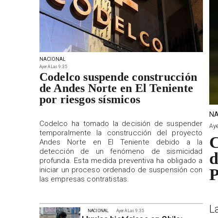
NACIONAL
Ayer A Las 9:35
Codelco suspende construcción
de Andes Norte en El Teniente
por riesgos sísmicos
NA
Codelco ha tomado la decisión de suspender
Aye
temporalmente la construcción del proyecto
C
Andes Norte en El Teniente debido a la
detección de un fenómeno de sismicidad
d
profunda. Esta medida preventiva ha obligado a
iniciar un proceso ordenado de suspensión con
P
las empresas contratistas.
L
NACIONAL
Ayer A Las 9:35