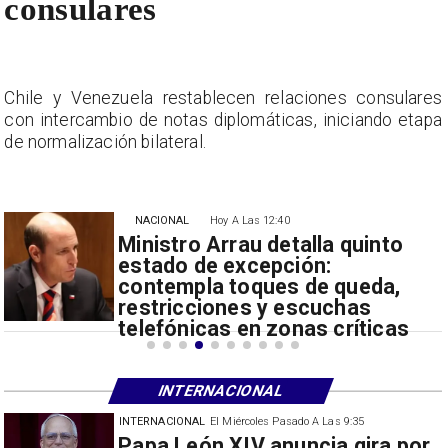
consulares
s
Chile y Venezuela restablecen relaciones consulares
a
con intercambio de notas diplomáticas, iniciando etapa
de normalización bilateral.
NACIONAL
Hoy A Las 12:40
Ministro Arrau detalla quinto
estado de excepción:
contempla toques de queda,
restricciones y escuchas
telefónicas en zonas críticas
INTERNACIONAL
Las 9:35
INTERNACIONAL
El Miércoles Pasado A La
ia gira por
China restringe expor